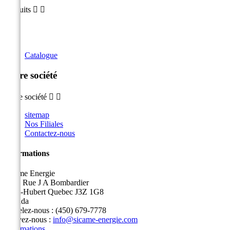
Produits


Catalogue
Notre société
Notre société


sitemap
Nos Filiales
Contactez-nous
Informations
Sicame Energie
5400 Rue J A Bombardier
Saint-Hubert Quebec J3Z 1G8
Canada
Appelez-nous :
(450) 679-7778
Écrivez-nous :
info@sicame-energie.com
Informations