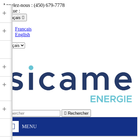
Appelez-nous :
(450) 679-7778
Langue :
+
Français

Français
+
English

+
+
+

Rechercher
MENU