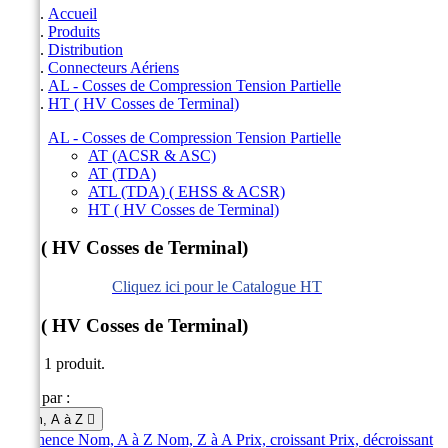
Accueil
Produits
Distribution
Connecteurs Aériens
AL - Cosses de Compression Tension Partielle
HT ( HV Cosses de Terminal)
AL - Cosses de Compression Tension Partielle
AT (ACSR & ASC)
AT (TDA)
ATL (TDA) ( EHSS & ACSR)
HT ( HV Cosses de Terminal)
HT ( HV Cosses de Terminal)
Cliquez ici pour le Catalogue HT
HT ( HV Cosses de Terminal)
Il y a 1 produit.
Trier par :
Nom, A à Z

Pertinence
Nom, A à Z
Nom, Z à A
Prix, croissant
Prix, décroissant