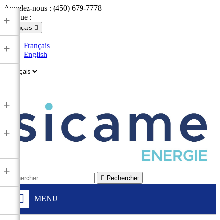
Appelez-nous :
(450) 679-7778
Langue :
+
Français

Français
+
English

+
+
+

Rechercher
MENU