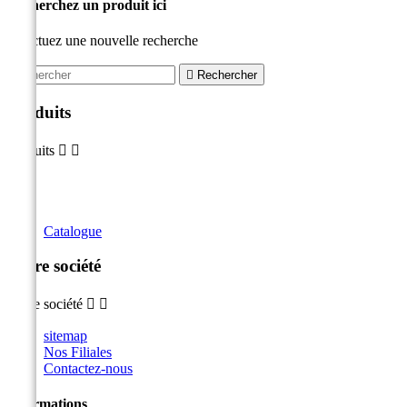
Recherchez un produit ici
Effectuez une nouvelle recherche

Rechercher
Produits
Produits


Catalogue
Notre société
Notre société


sitemap
Nos Filiales
Contactez-nous
Informations