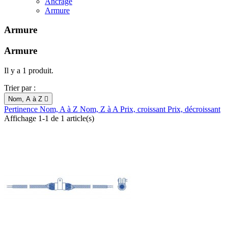
Ancrage
Armure
Armure
Armure
Il y a 1 produit.
Trier par :
Nom, A à Z

Pertinence
Nom, A à Z
Nom, Z à A
Prix, croissant
Prix, décroissant
Affichage 1-1 de 1 article(s)