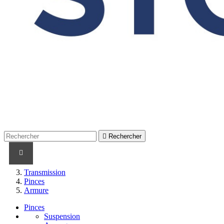

Rechercher
PRODUITS
PRODUITS / CABLES
MARQUES
Transmission
Pinces
Armure
Pinces
Suspension