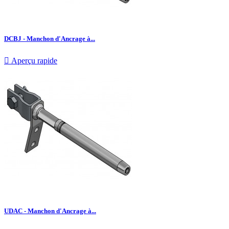
DCBJ - Manchon d'Ancrage à...

Aperçu rapide
UDAC - Manchon d'Ancrage à...