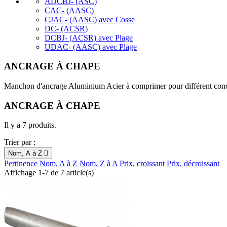
ADCBJ- (ASC)
CAC- (AASC)
CJAC- (AASC) avec Cosse
DC- (ACSR)
DCBJ- (ACSR) avec Plage
UDAC- (AASC) avec Plage
ANCRAGE À CHAPE
Manchon d'ancrage Aluminium Acier à comprimer pour différent cond
ANCRAGE À CHAPE
Il y a 7 produits.
Trier par :
Nom, A à Z

Pertinence
Nom, A à Z
Nom, Z à A
Prix, croissant
Prix, décroissant
Affichage 1-7 de 7 article(s)