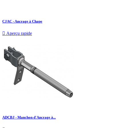
CJAC - Ancrage à Chape

Aperçu rapide
ADCBJ - Manchon d'Ancrage à...