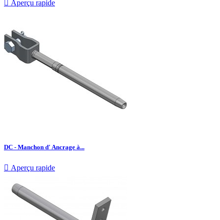

Aperçu rapide
DC - Manchon d' Ancrage à...

Aperçu rapide