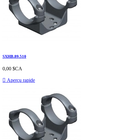
SXHB.89.510
Prix
0,00 $CA

Aperçu rapide