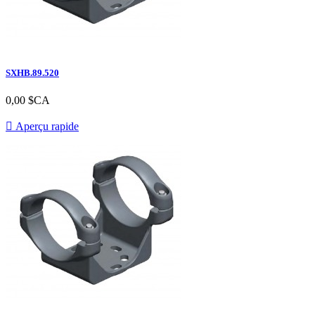
SXHB.89.520
Prix
0,00 $CA

Aperçu rapide