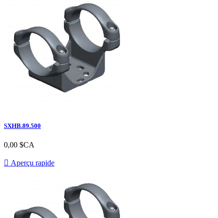
SXHB.89.500
Prix
0,00 $CA

Aperçu rapide