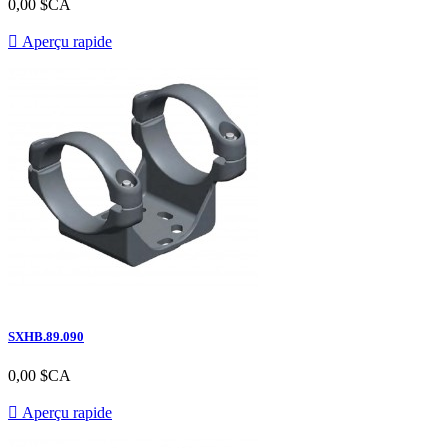
Prix
0,00 $CA

Aperçu rapide
SXHB.89.090
Prix
0,00 $CA

Aperçu rapide