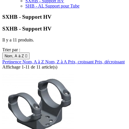
SXHB - Support HV
SHB - AL Support pour Tube
SXHB - Support HV
SXHB - Support HV
Il y a 11 produits.
Trier par :
Nom, A à Z

Pertinence
Nom, A à Z
Nom, Z à A
Prix, croissant
Prix, décroissant
Affichage 1-11 de 11 article(s)