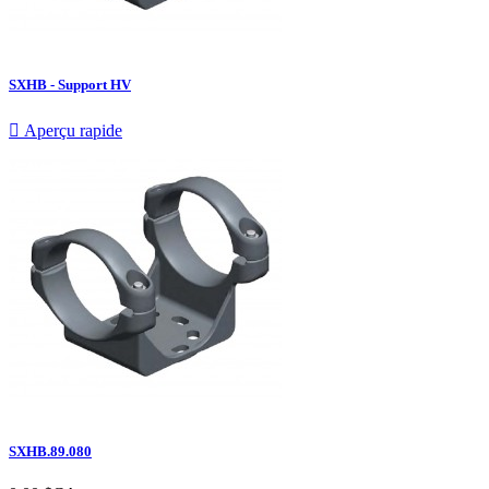
SXHB - Support HV

Aperçu rapide
SXHB.89.080