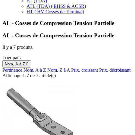
AT (TDA)
ATL (TDA) ( EHSS & ACSR)
HT ( HV Cosses de Terminal)
AL - Cosses de Compression Tension Partielle
AL - Cosses de Compression Tension Partielle
Il y a 7 produits.
Trier par :
Nom, A à Z

Pertinence
Nom, A à Z
Nom, Z à A
Prix, croissant
Prix, décroissant
Affichage 1-7 de 7 article(s)