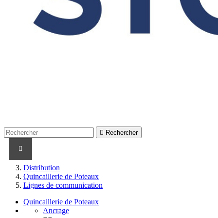

Rechercher
PRODUITS
PRODUITS / CABLES
MARQUES
Distribution
Quincaillerie de Poteaux
Lignes de communication
Quincaillerie de Poteaux
Ancrage