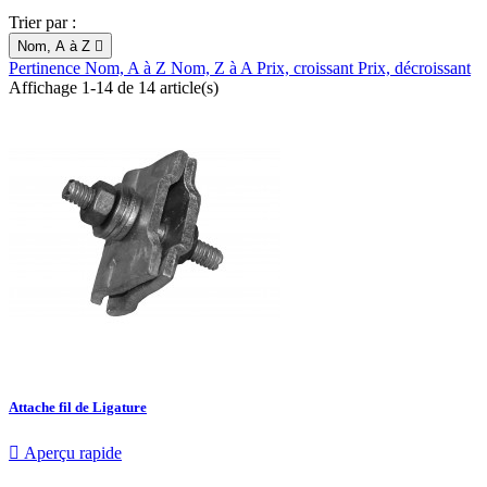
Trier par :
Nom, A à Z

Pertinence
Nom, A à Z
Nom, Z à A
Prix, croissant
Prix, décroissant
Affichage 1-14 de 14 article(s)
Attache fil de Ligature

Aperçu rapide