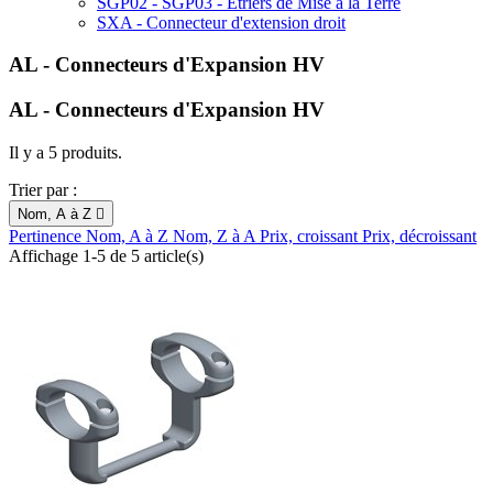
SGP02 - SGP03 - Étriers de Mise à la Terre
SXA - Connecteur d'extension droit
AL - Connecteurs d'Expansion HV
AL - Connecteurs d'Expansion HV
Il y a 5 produits.
Trier par :
Nom, A à Z

Pertinence
Nom, A à Z
Nom, Z à A
Prix, croissant
Prix, décroissant
Affichage 1-5 de 5 article(s)