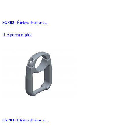
SGP.02 - Étriers de mise à...

Aperçu rapide
SGP.03 - Étriers de mise à...