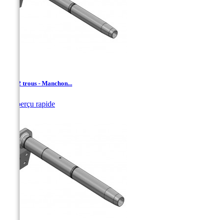
AD - 2 trous - Manchon...

Aperçu rapide