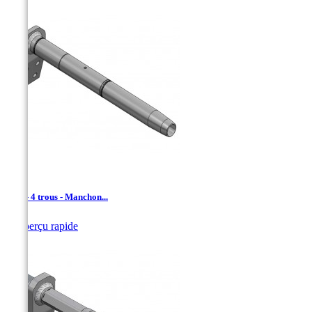
ADL - 4 trous - Manchon...

Aperçu rapide