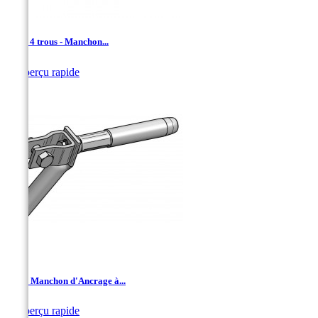
DAC- 4 trous - Manchon...

Aperçu rapide
DCJ - Manchon d'Ancrage à...

Aperçu rapide