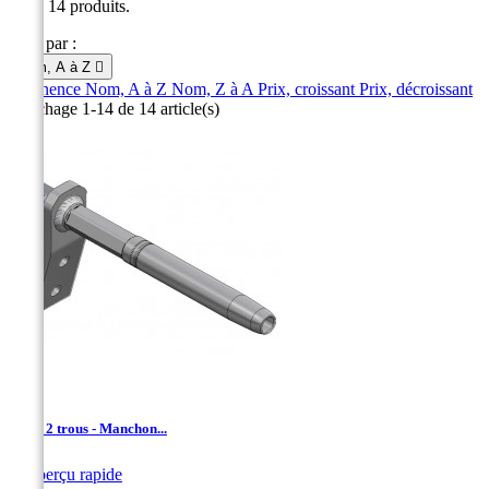
Il y a 14 produits.
Trier par :
Nom, A à Z

Pertinence
Nom, A à Z
Nom, Z à A
Prix, croissant
Prix, décroissant
Affichage 1-14 de 14 article(s)
AAD- 2 trous - Manchon...

Aperçu rapide