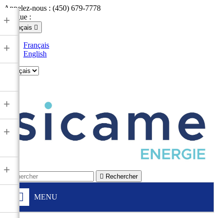
Appelez-nous :
(450) 679-7778
Langue :
+
Français

Français
+
English

+
+
+

Rechercher
MENU