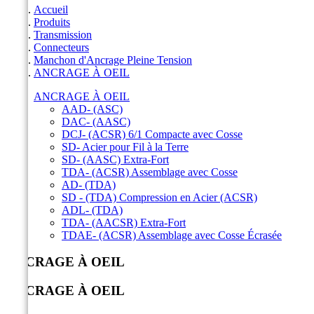
Accueil
Produits
Transmission
Connecteurs
Manchon d'Ancrage Pleine Tension
ANCRAGE À OEIL
ANCRAGE À OEIL
AAD- (ASC)
DAC- (AASC)
DCJ- (ACSR) 6/1 Compacte avec Cosse
SD- Acier pour Fil à la Terre
SD- (AASC) Extra-Fort
TDA- (ACSR) Assemblage avec Cosse
AD- (TDA)
SD - (TDA) Compression en Acier (ACSR)
ADL- (TDA)
TDA- (AACSR) Extra-Fort
TDAE- (ACSR) Assemblage avec Cosse Écrasée
ANCRAGE À OEIL
ANCRAGE À OEIL