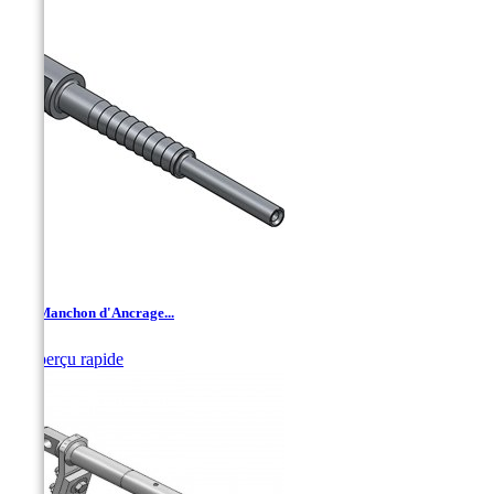
SD - Manchon d'Ancrage...

Aperçu rapide