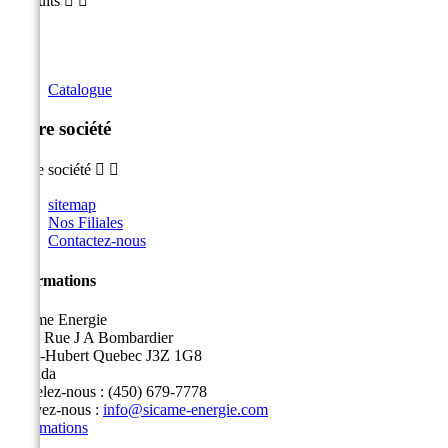
Produits


Catalogue
Notre société
Notre société


sitemap
Nos Filiales
Contactez-nous
Informations
Sicame Energie
5400 Rue J A Bombardier
Saint-Hubert Quebec J3Z 1G8
Canada
Appelez-nous :
(450) 679-7778
Écrivez-nous :
info@sicame-energie.com
Informations