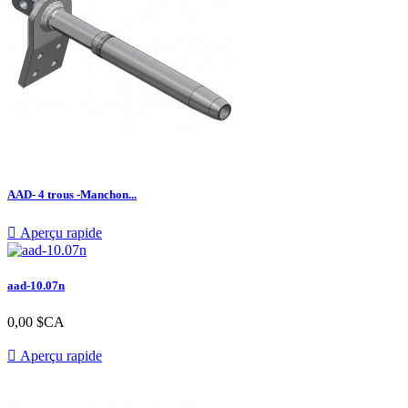
AAD- 4 trous -Manchon...

Aperçu rapide
aad-10.07n
Prix
0,00 $CA

Aperçu rapide