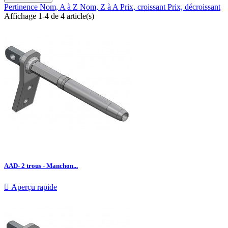
Pertinence
Nom, A à Z
Nom, Z à A
Prix, croissant
Prix, décroissant
Affichage 1-4 de 4 article(s)
AAD- 2 trous - Manchon...

Aperçu rapide