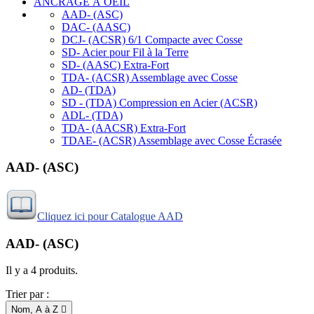
ANCRAGE À OEIL
AAD- (ASC)
DAC- (AASC)
DCJ- (ACSR) 6/1 Compacte avec Cosse
SD- Acier pour Fil à la Terre
SD- (AASC) Extra-Fort
TDA- (ACSR) Assemblage avec Cosse
AD- (TDA)
SD - (TDA) Compression en Acier (ACSR)
ADL- (TDA)
TDA- (AACSR) Extra-Fort
TDAE- (ACSR) Assemblage avec Cosse Écrasée
AAD- (ASC)
Cliquez ici pour Catalogue AAD
AAD- (ASC)
Il y a 4 produits.
Trier par :
Nom, A à Z
