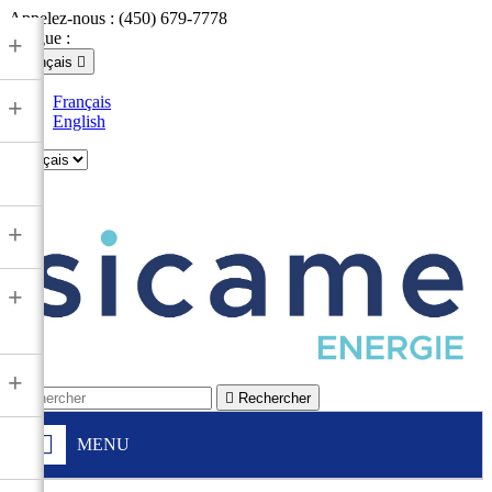
Appelez-nous :
(450) 679-7778
Langue :
+
Français

Français
+
English

+
+
+

Rechercher
MENU