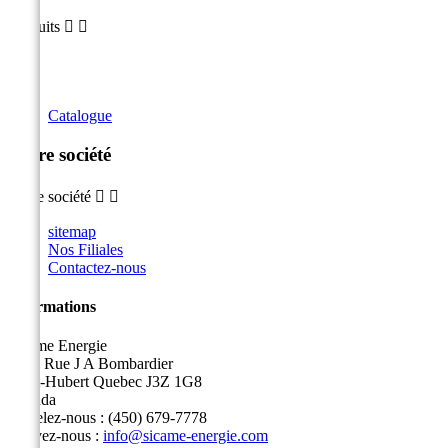
Produits


Catalogue
Notre société
Notre société


sitemap
Nos Filiales
Contactez-nous
Informations
Sicame Energie
5400 Rue J A Bombardier
Saint-Hubert Quebec J3Z 1G8
Canada
Appelez-nous :
(450) 679-7778
Écrivez-nous :
info@sicame-energie.com