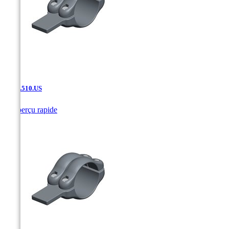
SF.02.510.US

Aperçu rapide