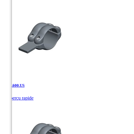
SF.02.600.US

Aperçu rapide