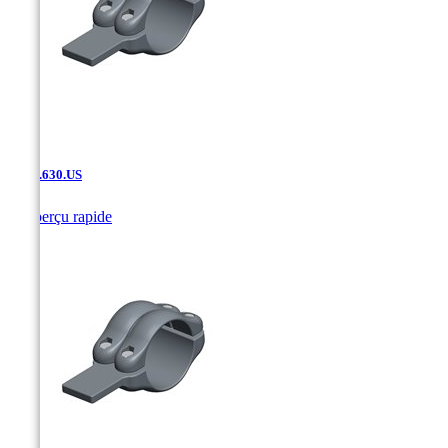
SF.02.630.US

Aperçu rapide