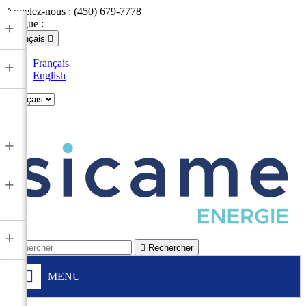
Appelez-nous :
(450) 679-7778
Langue :
+
Français

Français
+
English

+
+
+

Rechercher
MENU