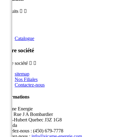
Produits


Catalogue
Notre société
Notre société


sitemap
Nos Filiales
Contactez-nous
Informations
Sicame Energie
5400 Rue J A Bombardier
Saint-Hubert Quebec J3Z 1G8
Canada
Appelez-nous :
(450) 679-7778
Écrivez-nous :
info@sicame-energie.com