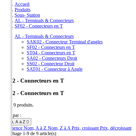
Accueil
Produits
Sous- Station
AL - Terminals & Connecteurs
SF02 - Connecteurs en T
AL - Terminals & Connecteurs
SAK02 - Connecteur Terminal d'angles
SF02 - Connecteurs en T
ST04 - Connecteurs en T
SA02 - Connecteurs Droit
SS02 - Connecteur Droit
SAT01 - Connecteur à Angle
SF02 - Connecteurs en T
SF02 - Connecteurs en T
Il y a 9 produits.
Trier par :
Nom, A à Z

Pertinence
Nom, A à Z
Nom, Z à A
Prix, croissant
Prix, décroissant
Affichage 1-9 de 9 article(s)