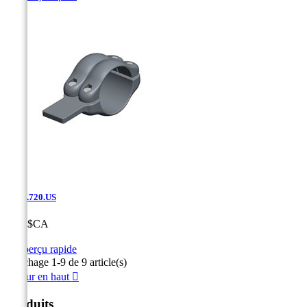
SF.02.720.US
Prix
0,00 $CA

Aperçu rapide
Affichage 1-9 de 9 article(s)
Retour en haut

Produits