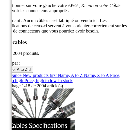
Sélectionner sur votre gauche votre
AWG ,
Kcmi
l
ou votre
Câble
pour voir les connecteurs appropriés.
Important : Aucun câbles n'est fabriqué ou vendu ici. Les
spécifications de ceux-ci servent à vous orienter correctement sur les
types de connecteurs que vous pourriez avoir besoin.
Par cables
Il y a 2004 produits.
Trier par :
Name, A to Z

Relevance
New products first
Name, A to Z
Name, Z to A
Price,
low to high
Price, high to low
In stock
Affichage 1-18 de 2004 article(s)