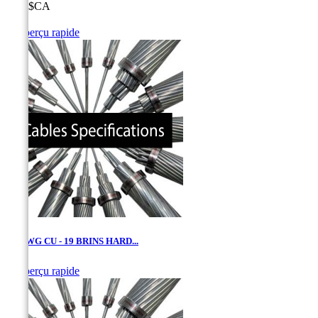
Prix
0,00 $CA

Aperçu rapide
1/0 AWG CU - 19 BRINS HARD...

Aperçu rapide