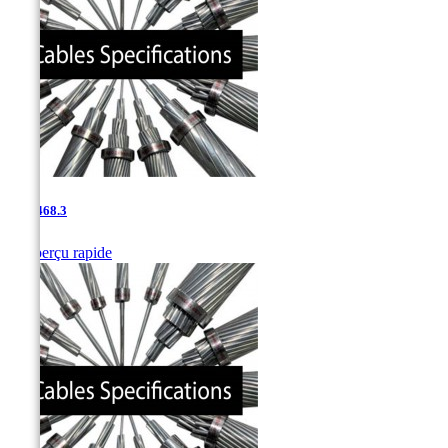
0.85-468.3

Aperçu rapide