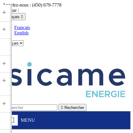
Appelez-nous :
(450) 679-7778
Langue :
+
Français

Français
+
English

+
+
+

Rechercher
MENU