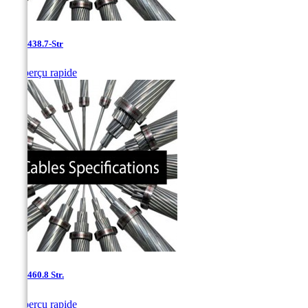
0.8''- 438.7-Str

Aperçu rapide
0.8''- 460.8 Str.

Aperçu rapide