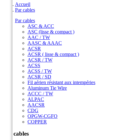
Accueil
Par cables
Par cables
ASC & ACC
ASC (lisse & compact )
AAC / TW
AASC & AAAC
ACSR
ACSR ( lisse & compact )
ACSR / TW
ACSS
ACSS / TW
ACSR / SD
Fil aérien résistant aux intempéries
Aluminum Tie Wire
ACCC / TW
ALPAC
AACSR
CDG
OPGW-CGFO
COPPER
Par cables