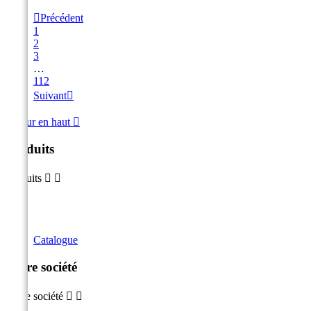

Précédent
1
2
3
…
112
Suivant

Retour en haut

Produits
Produits


Catalogue
Notre société
Notre société

