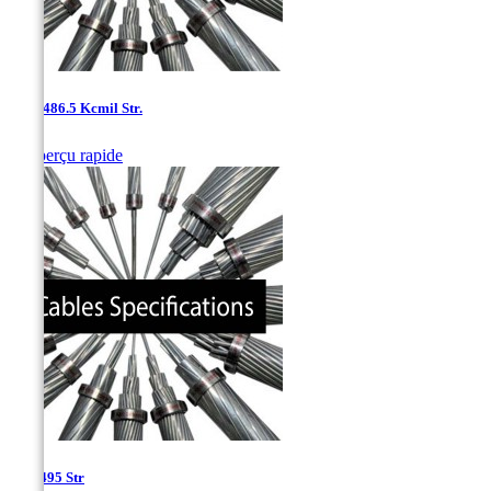
0.85 -486.5 Kcmil Str.

Aperçu rapide
0.85-495 Str