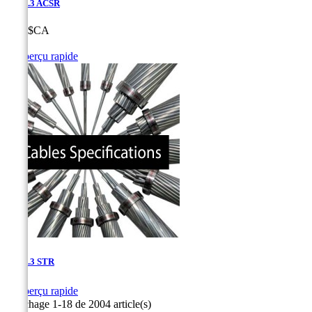
1-648.3 ACSR
Prix
0,00 $CA

Aperçu rapide
1-648.3 STR

Aperçu rapide
Affichage 1-18 de 2004 article(s)