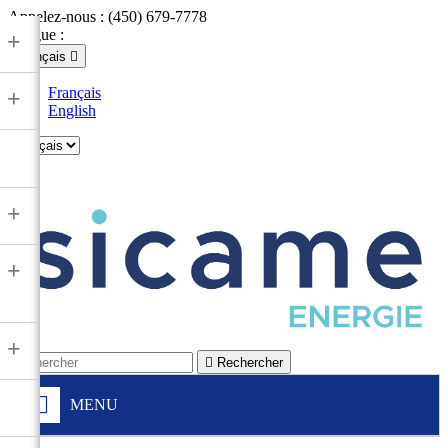
Appelez-nous :
(450) 679-7778
Langue :
+
Français

Français
+
English

+
+
+

Rechercher
MENU