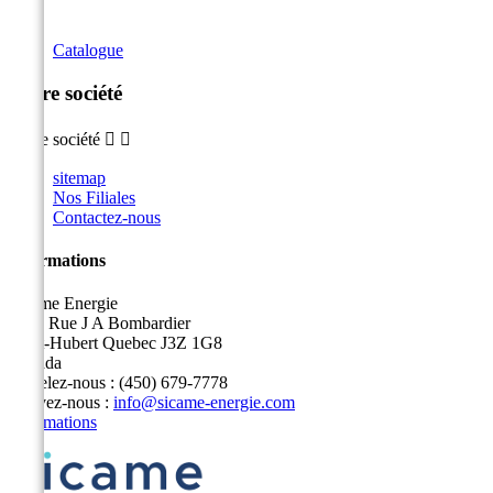
Catalogue
Notre société
Notre société


sitemap
Nos Filiales
Contactez-nous
Informations
Sicame Energie
5400 Rue J A Bombardier
Saint-Hubert Quebec J3Z 1G8
Canada
Appelez-nous :
(450) 679-7778
Écrivez-nous :
info@sicame-energie.com
Informations