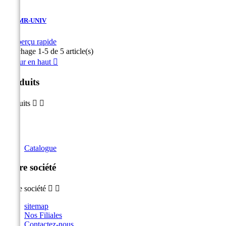
ZETMR-UNIV

Aperçu rapide
Affichage 1-5 de 5 article(s)
Retour en haut

Produits
Produits


Catalogue
Notre société
Notre société


sitemap
Nos Filiales
Contactez-nous