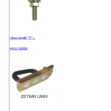
Points fixes profil "T"...

Aperçu rapide