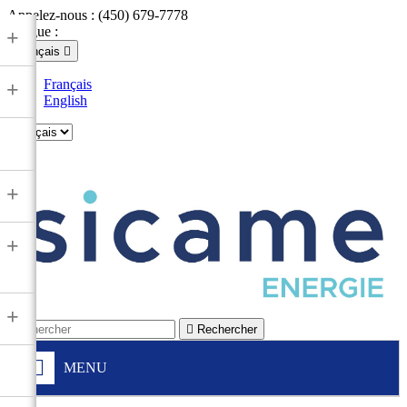
Appelez-nous :
(450) 679-7778
Langue :
+
Français

Français
+
English

+
+
+

Rechercher
MENU