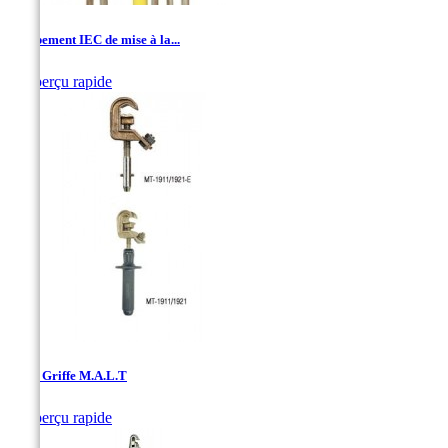
Equipement IEC de mise à la...

Aperçu rapide
Pince Griffe M.A.L.T

Aperçu rapide