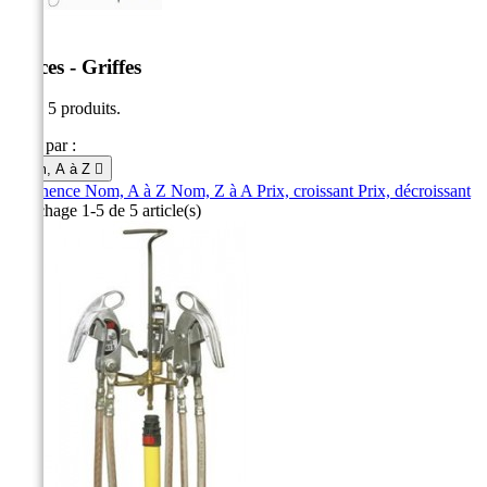
Pinces - Griffes
Il y a 5 produits.
Trier par :
Nom, A à Z

Pertinence
Nom, A à Z
Nom, Z à A
Prix, croissant
Prix, décroissant
Affichage 1-5 de 5 article(s)