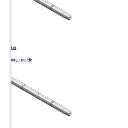
TJA-116

Aperçu rapide