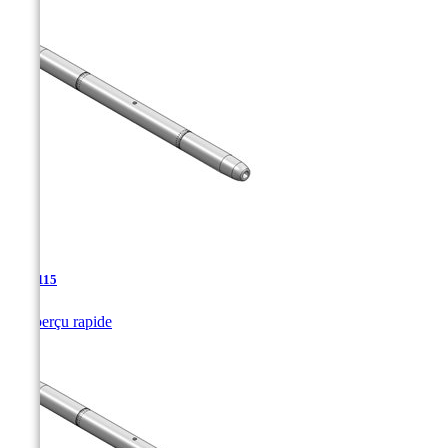
TJA-115

Aperçu rapide