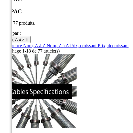
ALPAC
Il y a 77 produits.
Trier par :
Nom, A à Z

Pertinence
Nom, A à Z
Nom, Z à A
Prix, croissant
Prix, décroissant
Affichage 1-18 de 77 article(s)