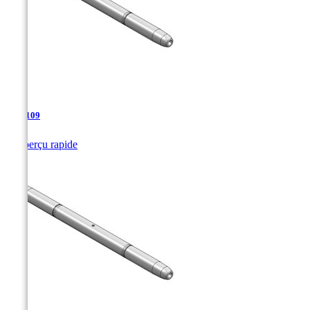
TJA-109

Aperçu rapide