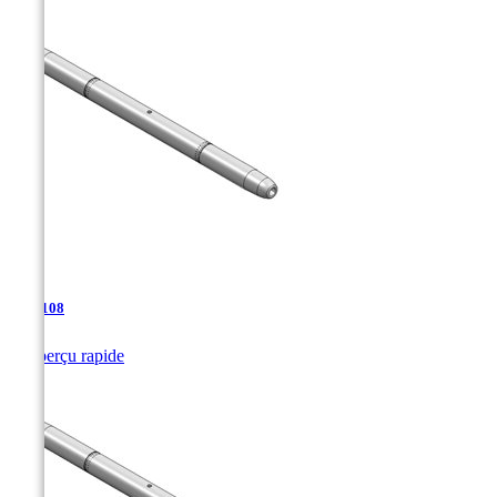
TJA-108

Aperçu rapide