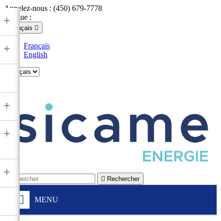
Appelez-nous :
(450) 679-7778
Langue :
+
Français

Français
+
English

+
+
+

Rechercher
MENU