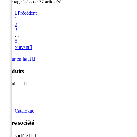
Affichage 1-18 de 77 article(s)

Précédent
1
2
3
…
5
Suivant

Retour en haut

Produits
Produits


Catalogue
Notre société
Notre société

