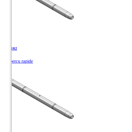
TJA-102

Aperçu rapide