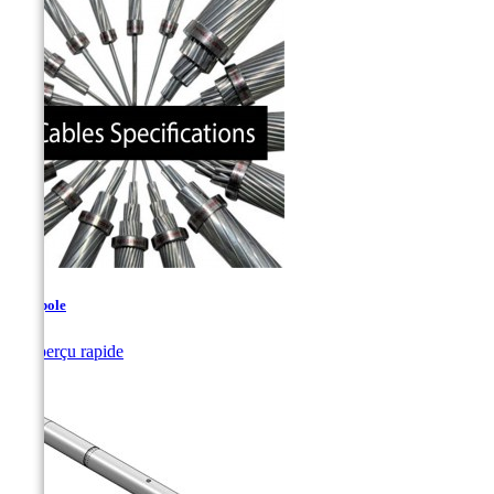
Tadepole

Aperçu rapide