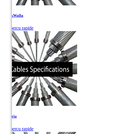
ChuckWalla

Aperçu rapide
Hatteria

Aperçu rapide