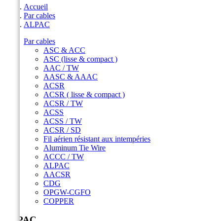
Accueil
Par cables
ALPAC
Par cables
ASC & ACC
ASC (lisse & compact )
AAC / TW
AASC & AAAC
ACSR
ACSR ( lisse & compact )
ACSR / TW
ACSS
ACSS / TW
ACSR / SD
Fil aérien résistant aux intempéries
Aluminum Tie Wire
ACCC / TW
ALPAC
AACSR
CDG
OPGW-CGFO
COPPER
ALPAC