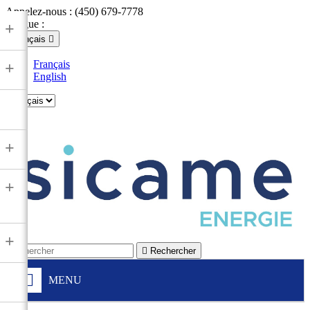
Appelez-nous :
(450) 679-7778
Langue :
+
Français

Français
+
English

+
+
+

Rechercher
MENU