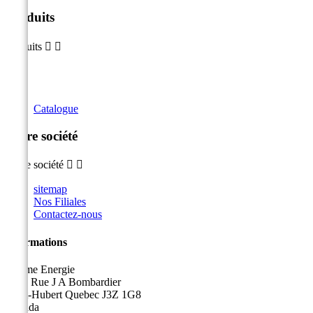
Produits
Produits


Catalogue
Notre société
Notre société


sitemap
Nos Filiales
Contactez-nous
Informations
Sicame Energie
5400 Rue J A Bombardier
Saint-Hubert Quebec J3Z 1G8
Canada