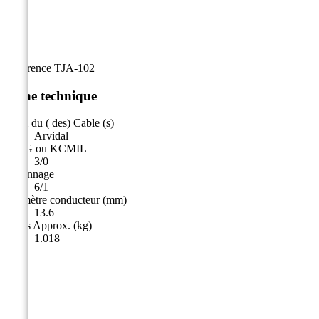
Référence
TJA-102
Fiche technique
Nom du ( des) Cable (s)
Arvidal
AWG ou KCMIL
3/0
Toronnage
6/1
Diamètre conducteur (mm)
13.6
Poids Approx. (kg)
1.018