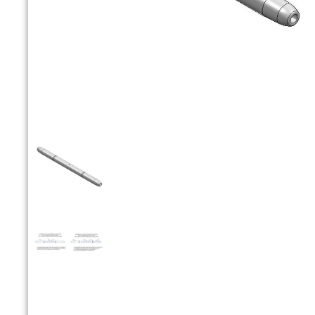


