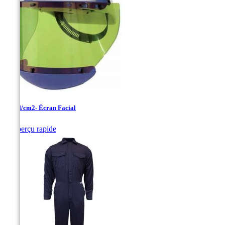
12 cal/cm2- Écran Facial

Aperçu rapide