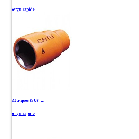

Aperçu rapide
1/2’’ Métriques & US -...

Aperçu rapide