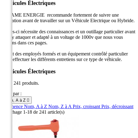
Véhicules Électriques
CICAME ENERGIE recommande fortement de suivre une
formation avant de travailler sur un Véhicule Electrique ou Hybride.
Celles-ci nécessite des connaissances et un outillage particulier avant
de s’y attaquer et adapté à un voltage de 1000v que nous vous
offrons dans ces pages.
Il faut des employés formés et un équipement contrôlé particulier
pour effectuer les différents entretiens sur ce type de véhicule.
Véhicules Électriques
Il y a 241 produits.
Trier par :
Nom, A à Z

Pertinence
Nom, A à Z
Nom, Z à A
Prix, croissant
Prix, décroissant
Affichage 1-18 de 241 article(s)