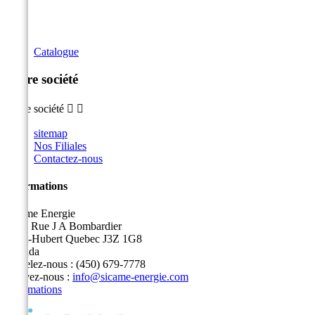
Catalogue
Notre société
Notre société


sitemap
Nos Filiales
Contactez-nous
Informations
Sicame Energie
5400 Rue J A Bombardier
Saint-Hubert Quebec J3Z 1G8
Canada
Appelez-nous :
(450) 679-7778
Écrivez-nous :
info@sicame-energie.com
Informations