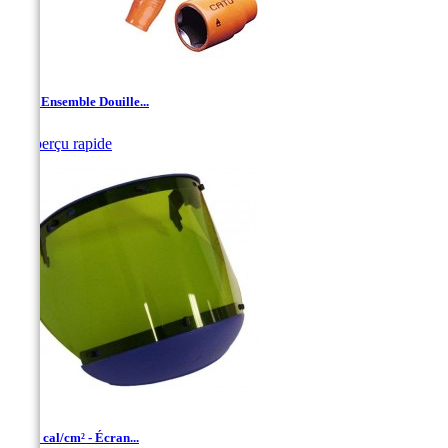
1/4''- Ensemble Douille...

Aperçu rapide
10-12 cal/cm² - Écran...