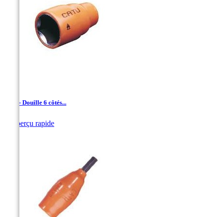
1/4 " - Douille 6 côtés...

Aperçu rapide