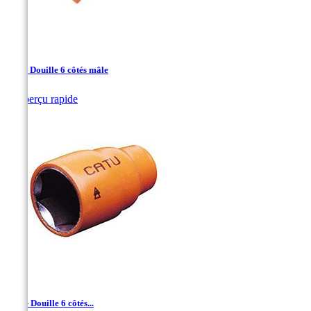
1/4" - Douille 6 côtés mâle

Aperçu rapide
1/4'' - Douille 6 côtés...