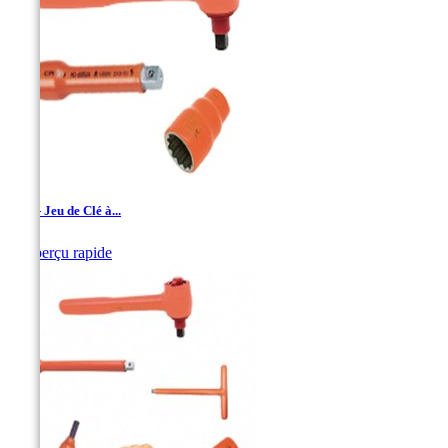
1/2'' - Jeu de Clé à...

Aperçu rapide