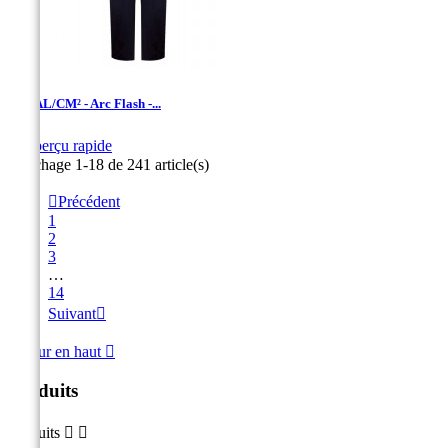
12 CAL/CM² - Arc Flash -...

Aperçu rapide
Marine
Affichage 1-18 de 241 article(s)

Précédent
1
2
3
…
14
Suivant

Retour en haut

Produits
Produits

