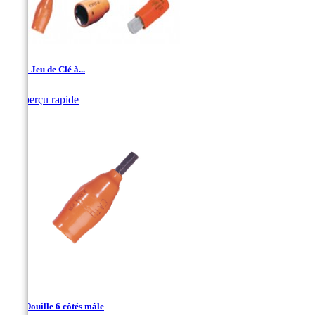
1/2'' - Jeu de Clé à...

Aperçu rapide
1/2’’ Douille 6 côtés mâle