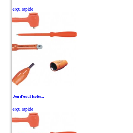

Aperçu rapide
1/4'' - Jeu d'outil Isolés...

Aperçu rapide