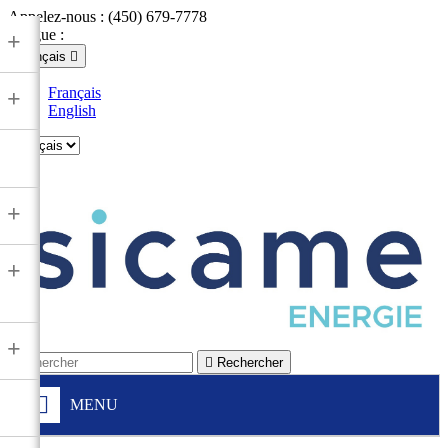
Appelez-nous :
(450) 679-7778
Langue :
+
Français

Français
+
English

+
+
+

Rechercher
MENU