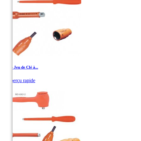
1/4'' - Jeu de Clé à...

Aperçu rapide