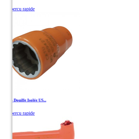

Aperçu rapide
1/2'' - Douille Isolée US...

Aperçu rapide