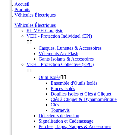
Accueil
Produits
Véhicules Électriques
Véhicules Électriques
Kit VEH Garagiste
VEH - Protection Individuel (EPI)


Casques, Lunettes & Accessoires
Vêtements Arc Flash
Gants Isolants & Accessoires
VEH - Protection Collective (EPC)


Outil Isolés


Ensemble d'Outils Isolés
Pinces Isolés
Douilles Isolés et Clés à Cliquet
Clés à Cliquet & Dynamométrique
Clés
Tournevis
Détecteurs de tension
Signalisation et Cadenassage
Perches, Tapis, Nappes & Accessoires