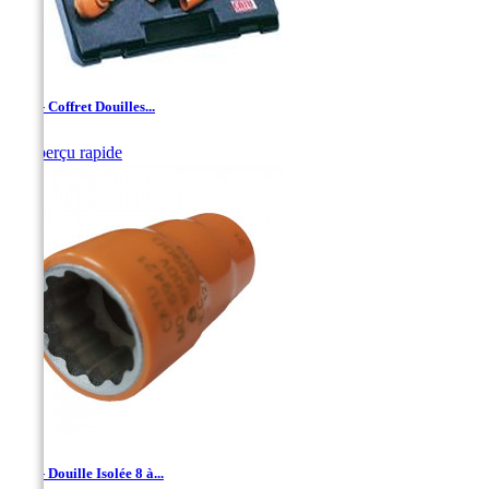
1/2'' - Coffret Douilles...

Aperçu rapide
1/2'' - Douille Isolée 8 à...