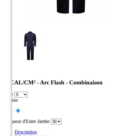



12 CAL/CM² - Arc Flash - Combinaison
Taille
Couleur
Marine
Longueur d'Entre Jambe
Description