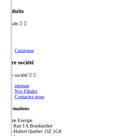
Produits
Produits


Catalogue
Notre société
Notre société


sitemap
Nos Filiales
Contactez-nous
Informations
Sicame Energie
5400 Rue J A Bombardier
Saint-Hubert Quebec J3Z 1G8