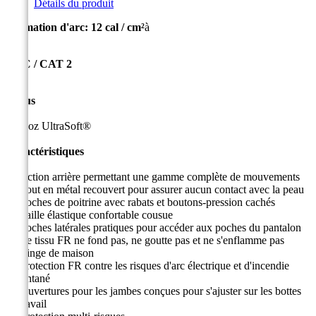
Détails du produit
Estimation d'arc: 12 cal / cm²
à
HRC / CAT 2
Tissus
9 oz
UltraSoft®
Caractéristiques
Action arrière permettant une gamme complète de mouvements
Tout en métal recouvert pour assurer aucun contact avec la peau
Poches de poitrine avec rabats et boutons-pression cachés
Taille élastique confortable cousue
Poches latérales pratiques pour accéder aux poches du pantalon
Le tissu FR ne fond pas, ne goutte pas et ne s'enflamme pas
Linge de maison
Protection FR contre les risques d'arc électrique et d'incendie
instantané
Ouvertures pour les jambes conçues pour s'ajuster sur les bottes
de travail