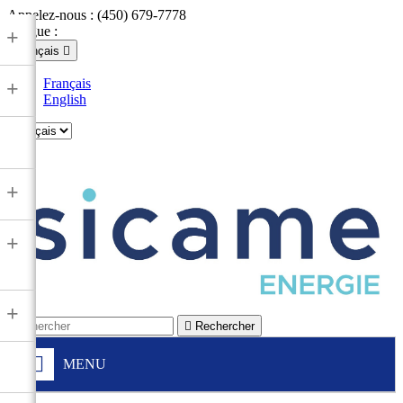
Appelez-nous :
(450) 679-7778
Langue :
+
Français

Français
+
English

+
+
+

Rechercher
MENU