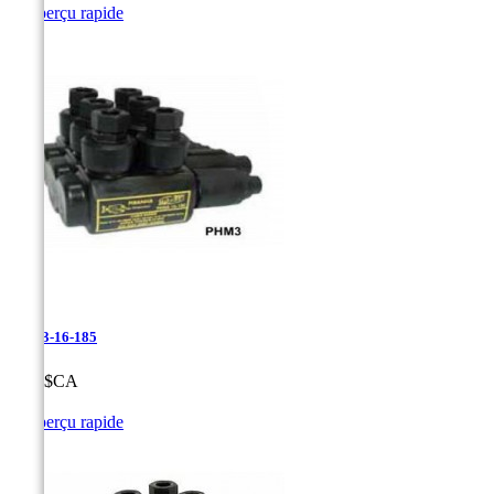

Aperçu rapide
PHM3-16-185
Prix
0,00 $CA

Aperçu rapide