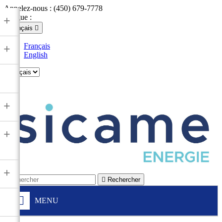
Appelez-nous :
(450) 679-7778
Langue :
+
Français

Français
+
English

+
+
+

Rechercher
MENU