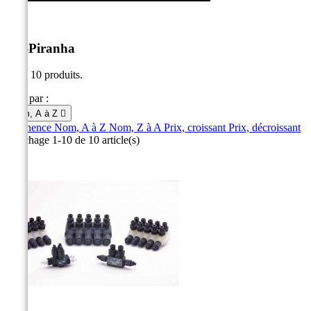
PH-Piranha
Il y a 10 produits.
Trier par :
Nom, A à Z

Pertinence
Nom, A à Z
Nom, Z à A
Prix, croissant
Prix, décroissant
Affichage 1-10 de 10 article(s)