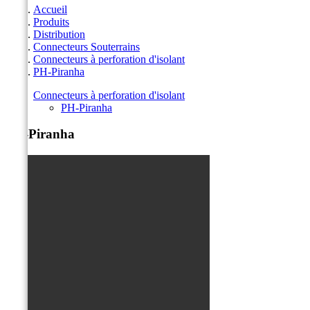
Accueil
Produits
Distribution
Connecteurs Souterrains
Connecteurs à perforation d'isolant
PH-Piranha
Connecteurs à perforation d'isolant
PH-Piranha
PH-Piranha