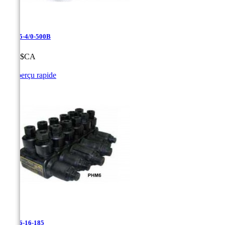
PHM5-4/0-500B
Prix
0,00 $CA

Aperçu rapide
PHM6-16-185