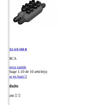
PHS2X2-4/0-500 B
Prix
0,00 $CA

Aperçu rapide
Affichage 1-10 de 10 article(s)
Retour en haut

Produits
Produits

