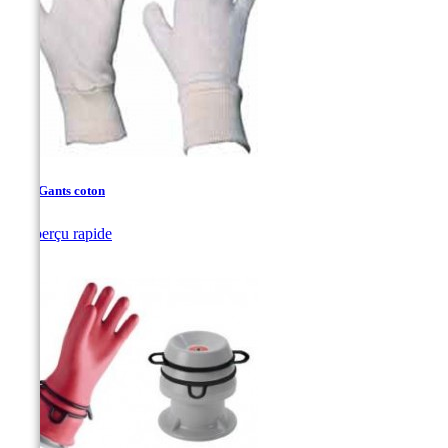
Sous-Gants coton

Aperçu rapide