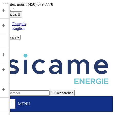
Appelez-nous :
(450) 679-7778
Langue :
+
Français

Français
+
English

+
+
+

Rechercher
MENU