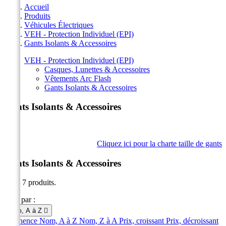
Accueil
Produits
Véhicules Électriques
VEH - Protection Individuel (EPI)
Gants Isolants & Accessoires
VEH - Protection Individuel (EPI)
Casques, Lunettes & Accessoires
Vêtements Arc Flash
Gants Isolants & Accessoires
Gants Isolants & Accessoires
Cliquez ici pour la charte taille de gants
Gants Isolants & Accessoires
Il y a 7 produits.
Trier par :
Nom, A à Z

Pertinence
Nom, A à Z
Nom, Z à A
Prix, croissant
Prix, décroissant