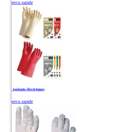

Aperçu rapide
Noir
Gants isolants électriques

Aperçu rapide