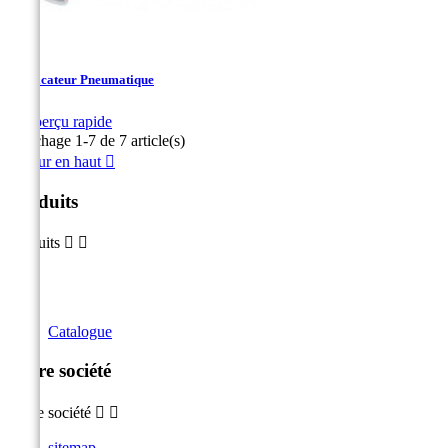
Vérificateur Pneumatique

Aperçu rapide
Affichage 1-7 de 7 article(s)
Retour en haut

Produits
Produits


Catalogue
Notre société
Notre société


sitemap