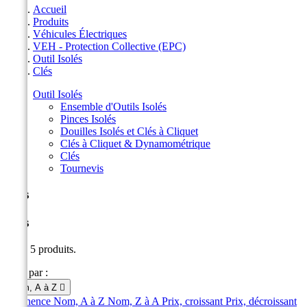
Accueil
Produits
Véhicules Électriques
VEH - Protection Collective (EPC)
Outil Isolés
Clés
Outil Isolés
Ensemble d'Outils Isolés
Pinces Isolés
Douilles Isolés et Clés à Cliquet
Clés à Cliquet & Dynamométrique
Clés
Tournevis
Clés
Clés
Il y a 5 produits.
Trier par :
Nom, A à Z

Pertinence
Nom, A à Z
Nom, Z à A
Prix, croissant
Prix, décroissant