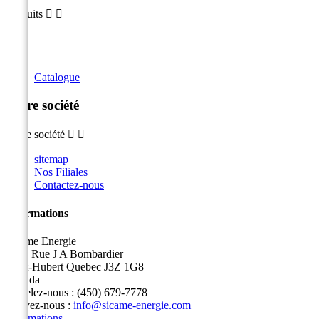
Produits


Catalogue
Notre société
Notre société


sitemap
Nos Filiales
Contactez-nous
Informations
Sicame Energie
5400 Rue J A Bombardier
Saint-Hubert Quebec J3Z 1G8
Canada
Appelez-nous :
(450) 679-7778
Écrivez-nous :
info@sicame-energie.com
Informations