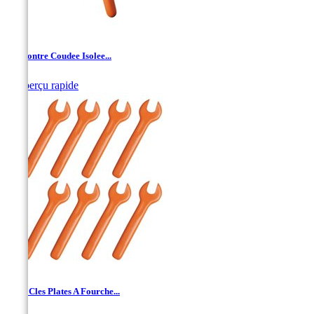
Clé Contre Coudee Isolee...

Aperçu rapide
Jeu 8 Cles Plates A Fourche...