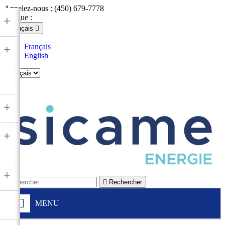
Appelez-nous :
(450) 679-7778
Langue :
+
Français

Français
+
English

+
+
+

Rechercher
MENU