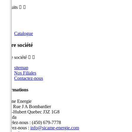
Produits


Catalogue
Notre société
Notre société


sitemap
Nos Filiales
Contactez-nous
Informations
Sicame Energie
5400 Rue J A Bombardier
Saint-Hubert Quebec J3Z 1G8
Canada
Appelez-nous :
(450) 679-7778
Écrivez-nous :
info@sicame-energie.com