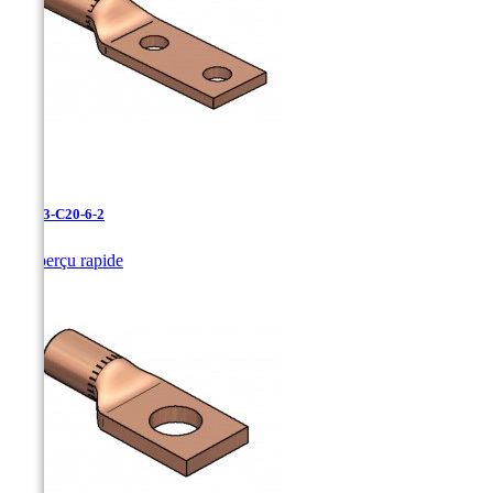
LCN-3-C20-6-2

Aperçu rapide