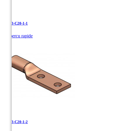
LCN-3-C20-1-1

Aperçu rapide
LCN-3-C20-1-2