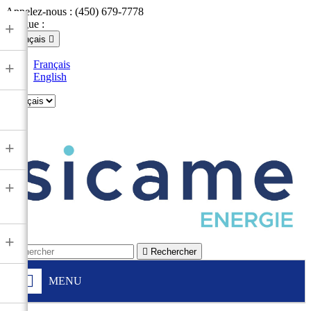
Appelez-nous :
(450) 679-7778
Langue :
+
Français

Français
+
English

+
+
+

Rechercher
MENU