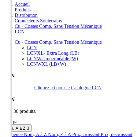
Accueil
Produits
Distribution
Connecteurs Souterrains
Cu - Cosses Comp. Sans Tension Mécanique
LCN
Cu - Cosses Comp. Sans Tension Mécanique
LCN
LCNXL- Extra Long (LB)
LCNW- Imperméable (W)
LCNWXL (LB+W)
LCN
Cliquez ici pour le Catalogue LCN
LCN
Il y a 36 produits.
Trier par :
Nom, A à Z

Pertinence
Nom, A à Z
Nom, Z à A
Prix, croissant
Prix, décroissant