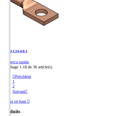
LCN-3-C24-4/0-1

Aperçu rapide
Affichage 1-18 de 36 article(s)

Précédent
1
2
Suivant

Retour en haut

Produits