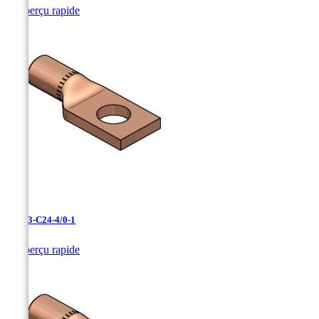

Aperçu rapide
LCN-3-C24-4/0-1

Aperçu rapide