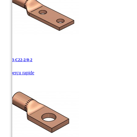
LCN-3-C22-2/0-2

Aperçu rapide