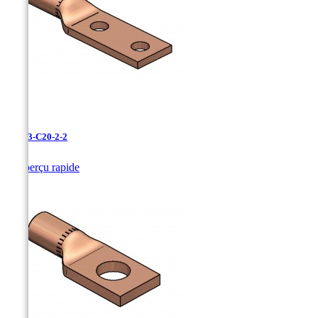
LCN-3-C20-2-2

Aperçu rapide