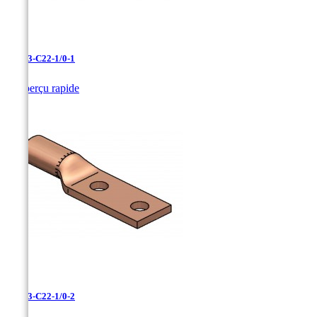
LCN-3-C22-1/0-1

Aperçu rapide
LCN-3-C22-1/0-2