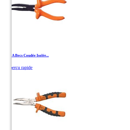
Pince A Becs Coudée Isolée...

Aperçu rapide