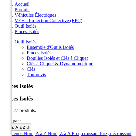
Accueil
Produits
Véhicules Électriques
VEH - Protection Collective (EPC)
Outil Isolés
Pinces Isolés
Outil Isolés
Ensemble d'Outils Isolés
Pinces Isolés
Douilles Isolés et Clés à Cliquet
Clés à Cliquet & Dynamométrique
Clés
Tournevis
Pinces Isolés
Pinces Isolés
Il y a 27 produits.
Trier par :
Nom, A à Z

Pertinence
Nom, A à Z
Nom, Z à A
Prix, croissant
Prix, décroissant