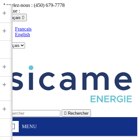
Appelez-nous :
(450) 679-7778
Langue :
+
Français

Français
+
English

+
+
+

Rechercher
MENU