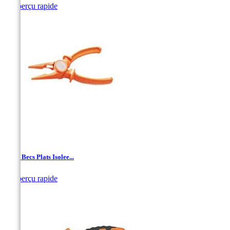

Aperçu rapide
Pince Becs Plats Isolee...

Aperçu rapide