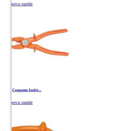

Aperçu rapide
Pince Coupante Isolée...

Aperçu rapide