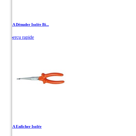
Pince A Dénuder Isolée Bi...

Aperçu rapide
Pince A Enficher Isolée