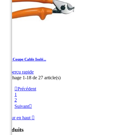
Pince Coupe Cable Isolé...

Aperçu rapide
Affichage 1-18 de 27 article(s)

Précédent
1
2
Suivant

Retour en haut

Produits