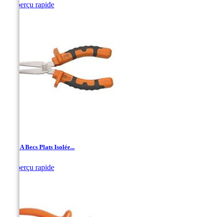

Aperçu rapide
Pince A Becs Plats Isolée...

Aperçu rapide