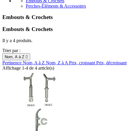
Embouts & Crochets
Perches-Éléments & Accessoires
Embouts & Crochets
Embouts & Crochets
Il y a 4 produits.
Trier par :
Nom, A à Z

Pertinence
Nom, A à Z
Nom, Z à A
Prix, croissant
Prix, décroissant
Affichage 1-4 de 4 article(s)