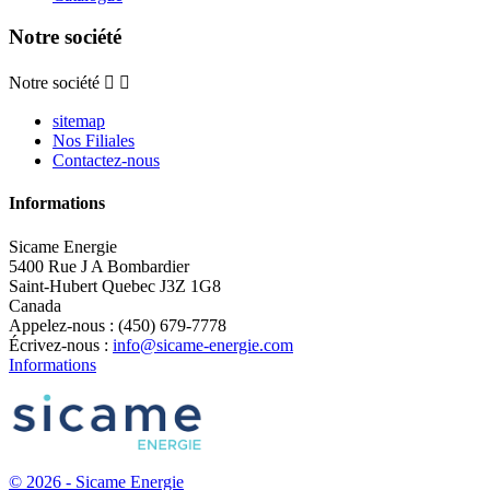
Notre société
Notre société


sitemap
Nos Filiales
Contactez-nous
Informations
Sicame Energie
5400 Rue J A Bombardier
Saint-Hubert Quebec J3Z 1G8
Canada
Appelez-nous :
(450) 679-7778
Écrivez-nous :
info@sicame-energie.com
Informations
© 2026 - Sicame Energie