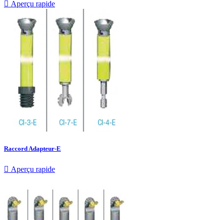

Aperçu rapide
Raccord Adapteur-E

Aperçu rapide