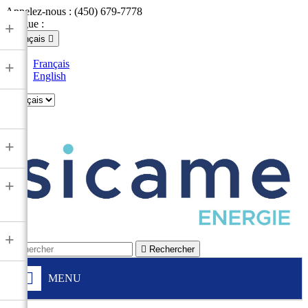
Appelez-nous :
(450) 679-7778
Langue :
+
Français

Français
+
English

+
+
+

Rechercher
MENU