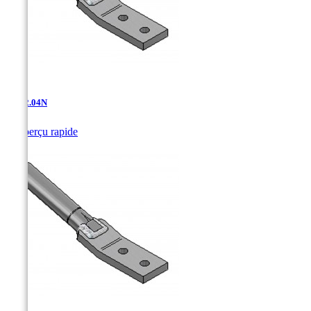
AT-12.04N

Aperçu rapide