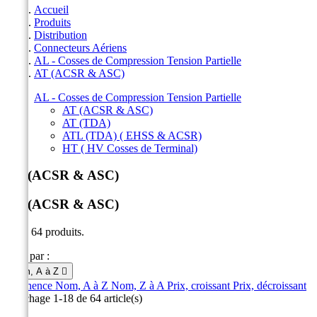
Accueil
Produits
Distribution
Connecteurs Aériens
AL - Cosses de Compression Tension Partielle
AT (ACSR & ASC)
AL - Cosses de Compression Tension Partielle
AT (ACSR & ASC)
AT (TDA)
ATL (TDA) ( EHSS & ACSR)
HT ( HV Cosses de Terminal)
AT (ACSR & ASC)
AT (ACSR & ASC)
Il y a 64 produits.
Trier par :
Nom, A à Z

Pertinence
Nom, A à Z
Nom, Z à A
Prix, croissant
Prix, décroissant
Affichage 1-18 de 64 article(s)