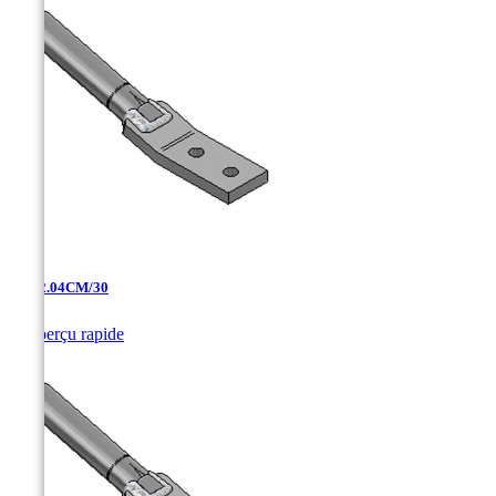
AT-12.04CM/30

Aperçu rapide