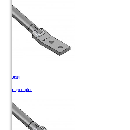
AT-10.01N

Aperçu rapide