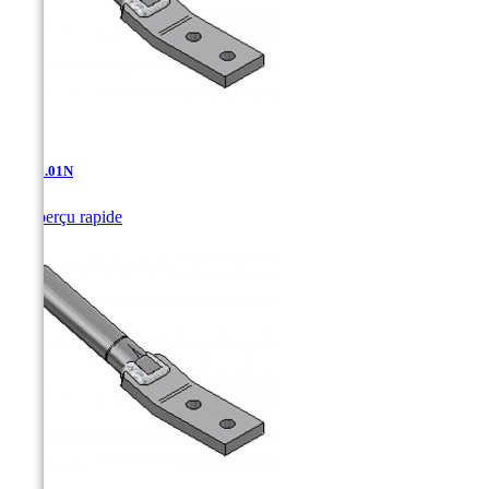
AT-11.01N

Aperçu rapide