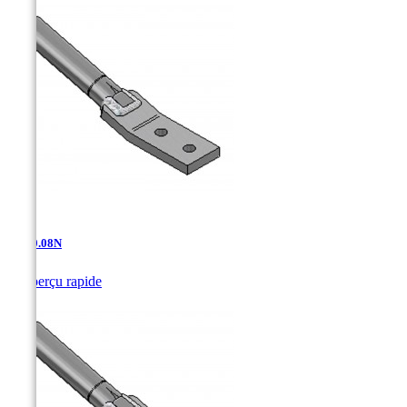
AT-10.08N

Aperçu rapide