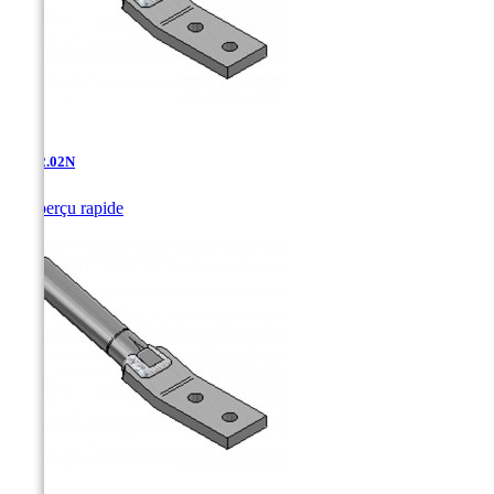
AT-12.02N

Aperçu rapide