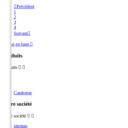

Précédent
1
2
3
4
Suivant

Retour en haut

Produits
Produits


Catalogue
Notre société
Notre société


sitemap