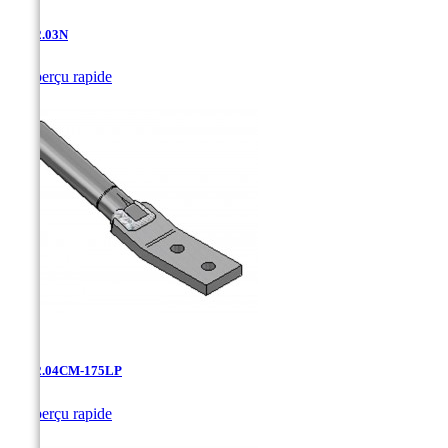
AT-12.03N

Aperçu rapide
AT-12.04CM-175LP

Aperçu rapide