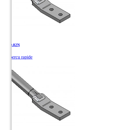
AT-10.02N

Aperçu rapide