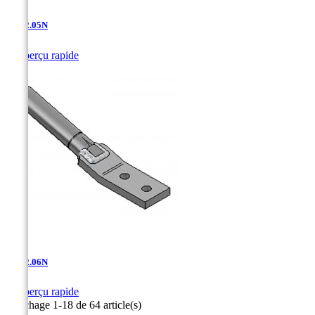
AT-12.05N

Aperçu rapide
AT-12.06N

Aperçu rapide
Affichage 1-18 de 64 article(s)