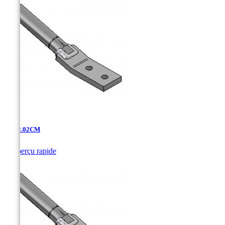
AT-12.02CM

Aperçu rapide