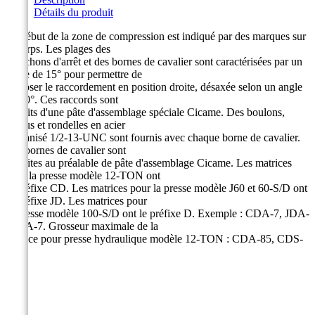
Détails du produit
Le début de la zone de compression est indiqué par des marques sur
le corps. Les plages des
manchons d'arrêt et des bornes de cavalier sont caractérisées par un
angle de 15° pour permettre de
disposer le raccordement en position droite, désaxée selon un angle
de 30°. Ces raccords sont
enduits d'une pâte d'assemblage spéciale Cicame. Des boulons,
écrous et rondelles en acier
galvanisé 1/2-13-UNC sont fournis avec chaque borne de cavalier.
Les bornes de cavalier sont
enduites au préalable de pâte d'assemblage Cicame. Les matrices
pour la presse modèle 12-TON ont
le préfixe CD. Les matrices pour la presse modèle J60 et 60-S/D ont
le préfixe JD. Les matrices pour
la presse modèle 100-S/D ont le préfixe D. Exemple : CDA-7, JDA-
7, DA-7. Grosseur maximale de la
matrice pour presse hydraulique modèle 12-TON : CDA-85, CDS-
85.