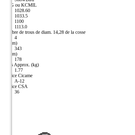
AWG ou KCMIL
1028.60
1033.5
1100
1113.0
Nombre de trous de diam. 14,28 de la cosse
4
A (mm)
343
B (mm)
178
Poids Approx. (kg)
1.77
Matrice Cicame
A-12
Matrice CSA
36