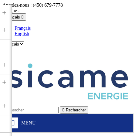
Appelez-nous :
(450) 679-7778
Langue :
+
Français

Français
+
English

+
+
+

Rechercher
MENU