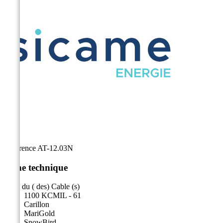
Référence
AT-12.03N
Fiche technique
Nom du ( des) Cable (s)
1100 KCMIL - 61
Carillon
MariGold
SnowBird