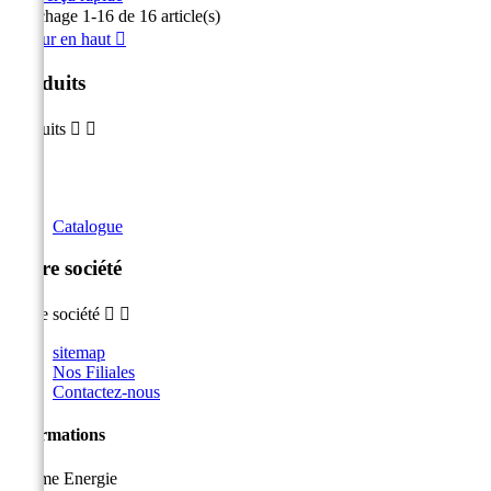
Affichage 1-16 de 16 article(s)
Retour en haut

Produits
Produits


Catalogue
Notre société
Notre société


sitemap
Nos Filiales
Contactez-nous
Informations
Sicame Energie