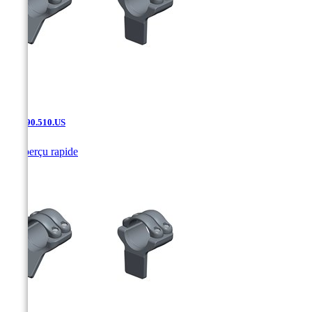
SAK.90.510.US

Aperçu rapide