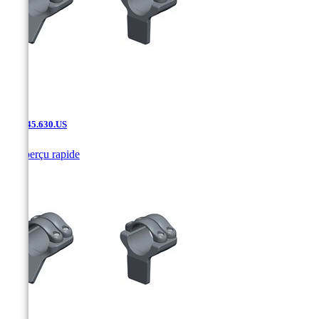
SAK.45.630.US

Aperçu rapide