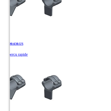
SAK.90.630.US

Aperçu rapide