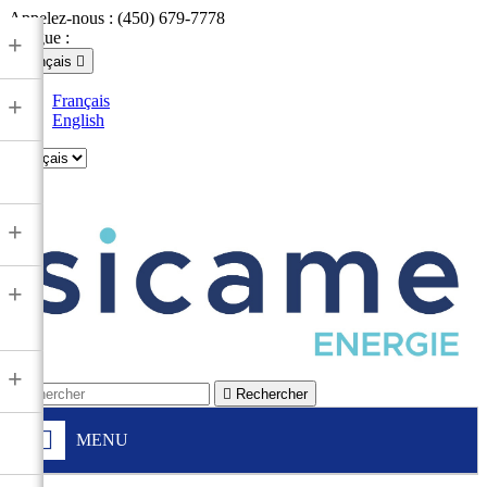
Appelez-nous :
(450) 679-7778
Langue :
+
Français

Français
+
English

+
+
+

Rechercher
MENU