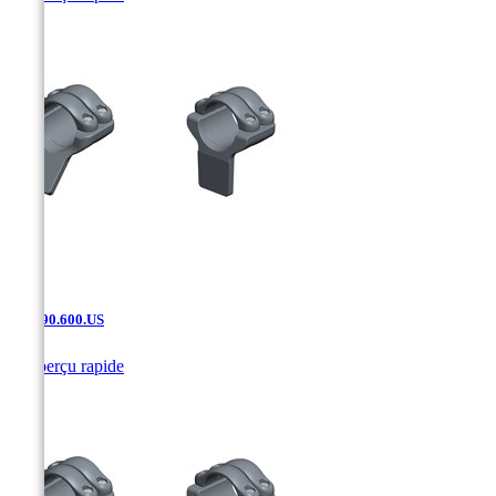
SAK.90.600.US

Aperçu rapide