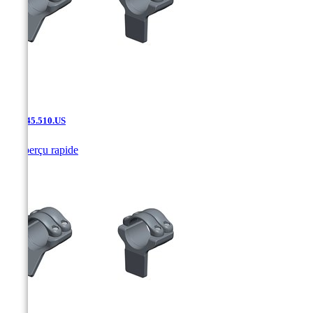
SAK.45.510.US

Aperçu rapide