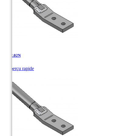
AT-12.02N

Aperçu rapide