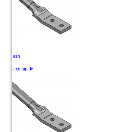
AT-10.02N

Aperçu rapide