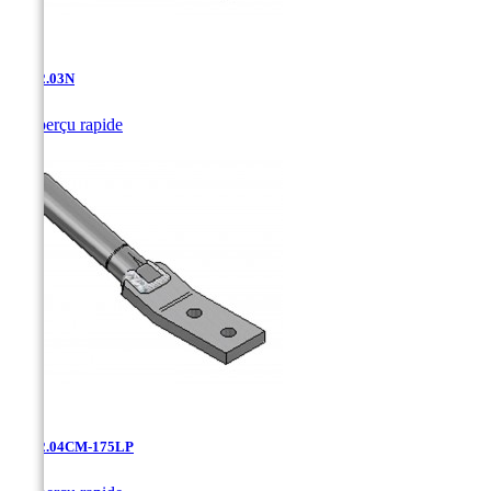
AT-12.03N

Aperçu rapide
AT-12.04CM-175LP