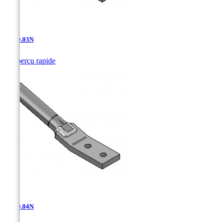
AT-10.03N

Aperçu rapide
AT-10.04N