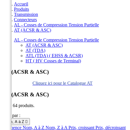
Accueil
Produits
Transmission
Connecteurs
AL - Cosses de Compression Tension Partielle
AT (ACSR & ASC)
AL - Cosses de Compression Tension Partielle
AT (ACSR & ASC)
AT (TDA)
ATL (TDA) ( EHSS & ACSR)
HT ( HV Cosses de Terminal)
AT (ACSR & ASC)
Cliquez ici pour le Catalogue AT
AT (ACSR & ASC)
Il y a 64 produits.
Trier par :
Nom, A à Z

Pertinence
Nom, A à Z
Nom, Z à A
Prix, croissant
Prix, décroissant