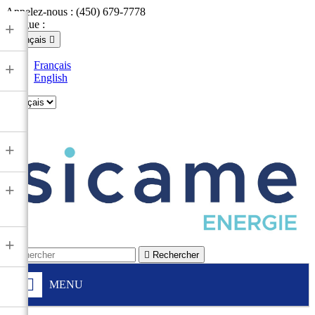
Appelez-nous :
(450) 679-7778
Langue :
+
Français

Français
+
English

+
+
+

Rechercher
MENU