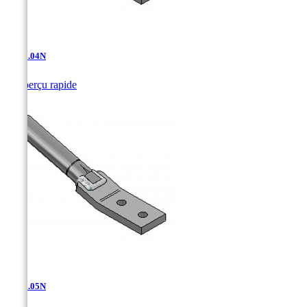
AT-11.04N

Aperçu rapide
AT-11.05N