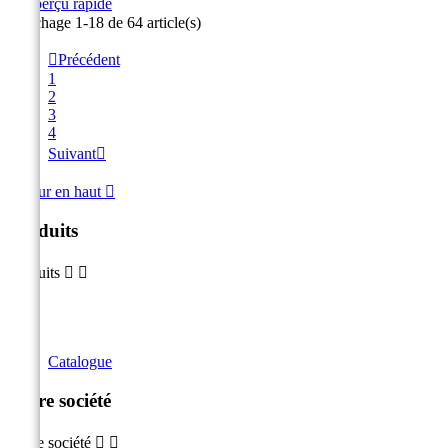

Aperçu rapide
Affichage 1-18 de 64 article(s)

Précédent
1
2
3
4
Suivant

Retour en haut

Produits
Produits


Catalogue
Notre société
Notre société

