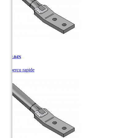
AT-12.04N

Aperçu rapide