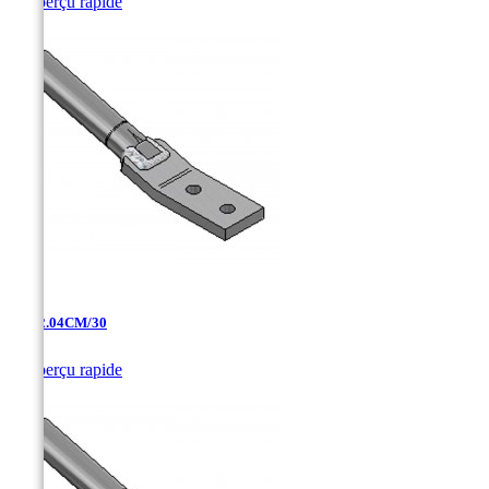

Aperçu rapide
AT-12.04CM/30

Aperçu rapide