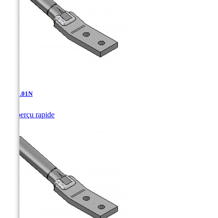
AT-11.01N

Aperçu rapide