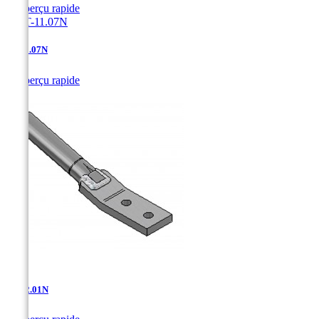

Aperçu rapide
AT-11.07N

Aperçu rapide
AT-12.01N