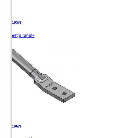
AT-12.05N

Aperçu rapide
AT-12.06N