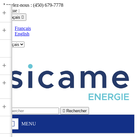
Appelez-nous :
(450) 679-7778
Langue :
+
Français

Français
+
English

+
+
+

Rechercher
MENU