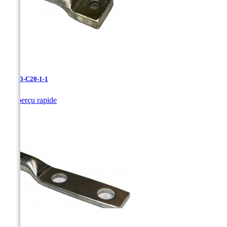
LAN-3-C20-1-1

Aperçu rapide