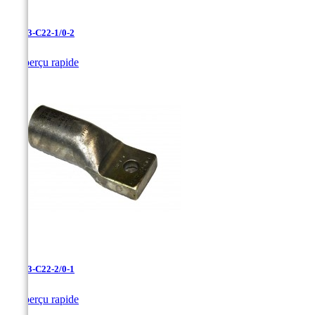
LAN-3-C22-1/0-2

Aperçu rapide
LAN-3-C22-2/0-1

Aperçu rapide