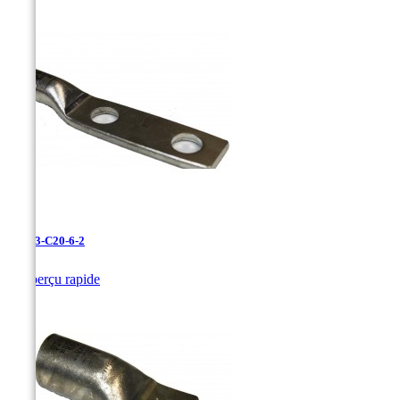
LAN-3-C20-6-2

Aperçu rapide