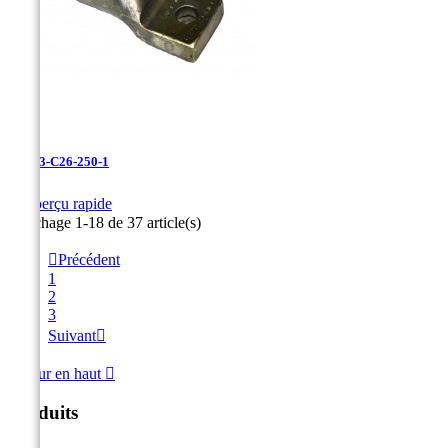
LAN-3-C26-250-1

Aperçu rapide
Affichage 1-18 de 37 article(s)

Précédent
1
2
3
Suivant

Retour en haut

Produits