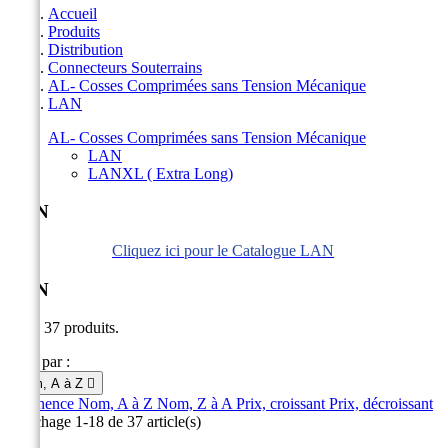
Accueil
Produits
Distribution
Connecteurs Souterrains
AL- Cosses Comprimées sans Tension Mécanique
LAN
AL- Cosses Comprimées sans Tension Mécanique
LAN
LANXL ( Extra Long)
LAN
Cliquez ici pour le Catalogue LAN
LAN
Il y a 37 produits.
Trier par :
Nom, A à Z

Pertinence
Nom, A à Z
Nom, Z à A
Prix, croissant
Prix, décroissant
Affichage 1-18 de 37 article(s)