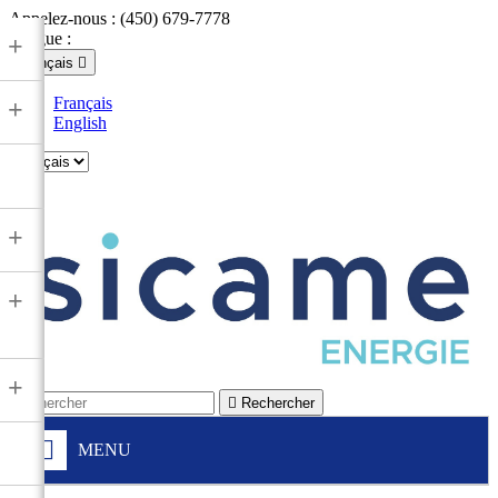
Appelez-nous :
(450) 679-7778
Langue :
+
Français

Français
+
English

+
+
+

Rechercher
MENU