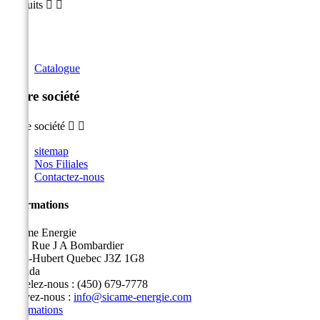
Produits


Catalogue
Notre société
Notre société


sitemap
Nos Filiales
Contactez-nous
Informations
Sicame Energie
5400 Rue J A Bombardier
Saint-Hubert Quebec J3Z 1G8
Canada
Appelez-nous :
(450) 679-7778
Écrivez-nous :
info@sicame-energie.com
Informations