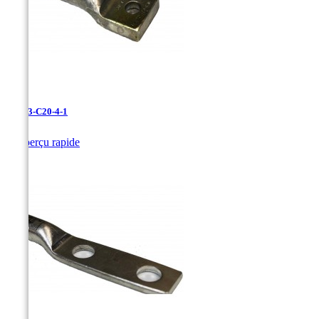
LAN-3-C20-4-1

Aperçu rapide