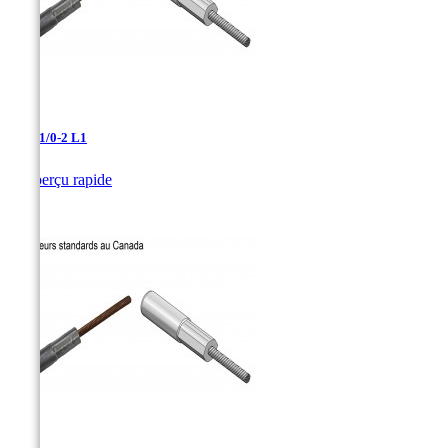
AAC-1/0-2 L1

Aperçu rapide