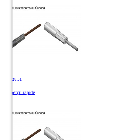
AAC-28.51

Aperçu rapide