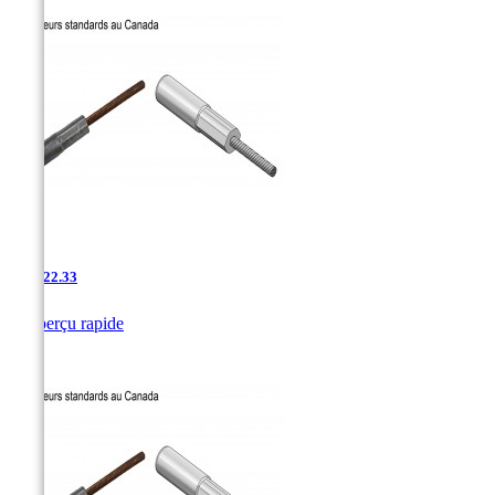
AAC-22.33

Aperçu rapide