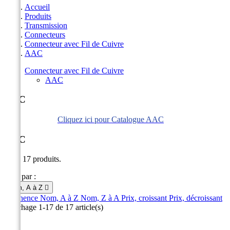
Accueil
Produits
Transmission
Connecteurs
Connecteur avec Fil de Cuivre
AAC
Connecteur avec Fil de Cuivre
AAC
AAC
Cliquez ici pour Catalogue AAC
AAC
Il y a 17 produits.
Trier par :
Nom, A à Z

Pertinence
Nom, A à Z
Nom, Z à A
Prix, croissant
Prix, décroissant
Affichage 1-17 de 17 article(s)