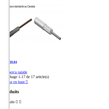
AAC-30.84

Aperçu rapide
Affichage 1-17 de 17 article(s)
Retour en haut

Produits
Produits

