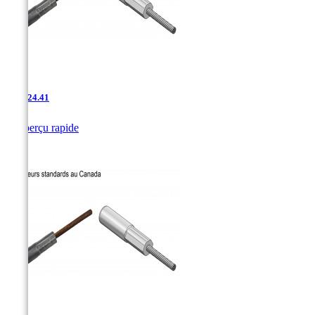
AAC-24.41

Aperçu rapide