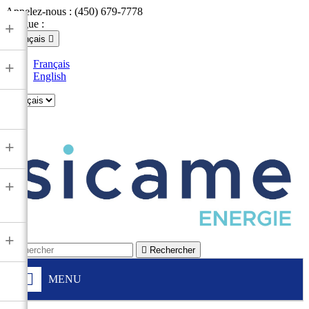
Appelez-nous :
(450) 679-7778
Langue :
+
Français

Français
+
English

+
+
+

Rechercher
MENU