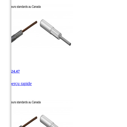
AAC-24.47

Aperçu rapide