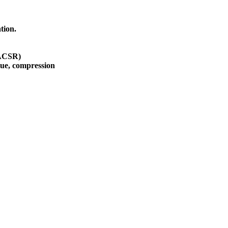
tion.
(ACSR)
que, compression