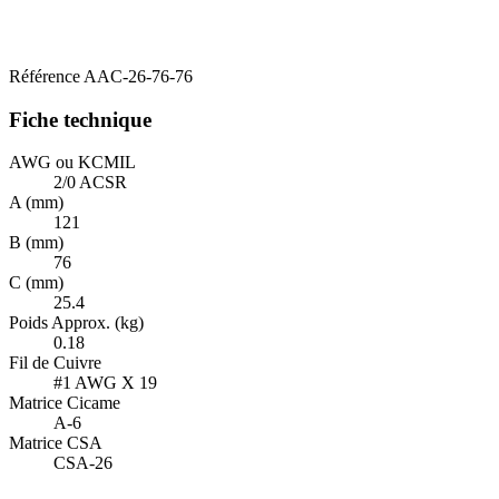
Référence
AAC-26-76-76
Fiche technique
AWG ou KCMIL
2/0 ACSR
A (mm)
121
B (mm)
76
C (mm)
25.4
Poids Approx. (kg)
0.18
Fil de Cuivre
#1 AWG X 19
Matrice Cicame
A-6
Matrice CSA
CSA-26