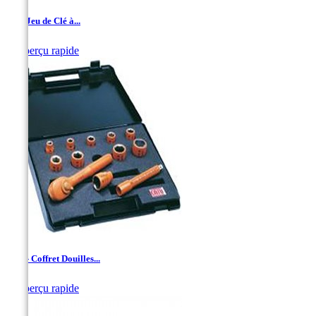
1/2'' Jeu de Clé à...

Aperçu rapide
1/2'' - Coffret Douilles...

Aperçu rapide