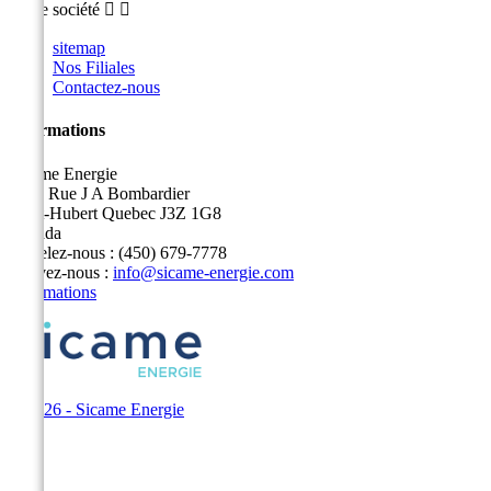
Notre société


sitemap
Nos Filiales
Contactez-nous
Informations
Sicame Energie
5400 Rue J A Bombardier
Saint-Hubert Quebec J3Z 1G8
Canada
Appelez-nous :
(450) 679-7778
Écrivez-nous :
info@sicame-energie.com
Informations
© 2026 - Sicame Energie