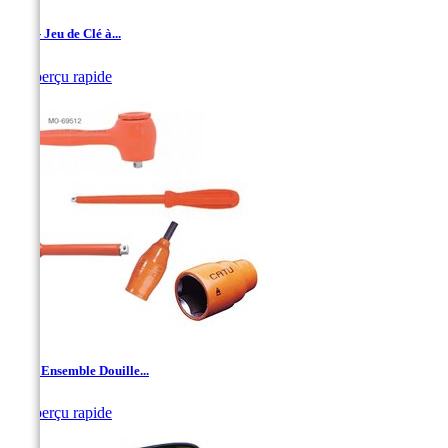
1/4'' - Jeu de Clé à...

Aperçu rapide
1/4''- Ensemble Douille...

Aperçu rapide