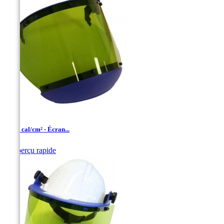
10-12 cal/cm² - Écran...

Aperçu rapide