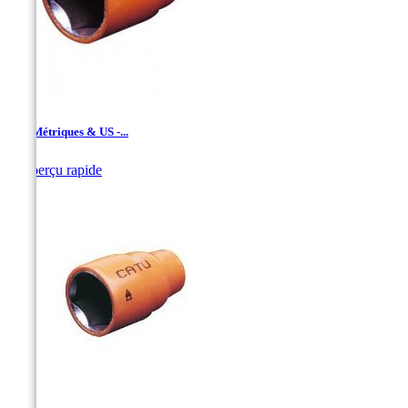
1/2’’ Métriques & US -...

Aperçu rapide