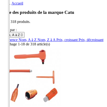
Accueil
Liste des produits de la marque Catu
Il y a 318 produits.
Trier par :
Nom, A à Z

Pertinence
Nom, A à Z
Nom, Z à A
Prix, croissant
Prix, décroissant
Affichage 1-18 de 318 article(s)