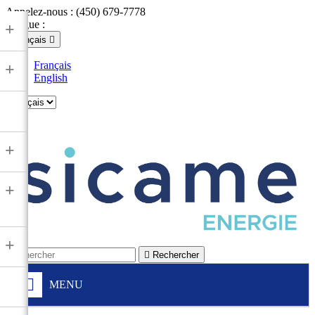
Appelez-nous :
(450) 679-7778
Langue :
+
Français

Français
+
English

+
+
+

Rechercher
MENU