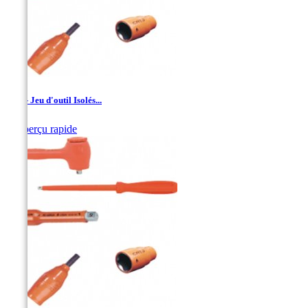
1/4'' - Jeu d'outil Isolés...

Aperçu rapide