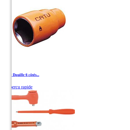
1/4'' - Douille 6 côtés...

Aperçu rapide