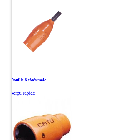
1/2’’ Douille 6 côtés mâle

Aperçu rapide