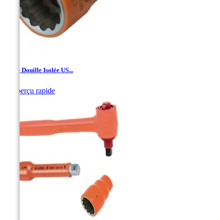
1/2'' - Douille Isolée US...

Aperçu rapide