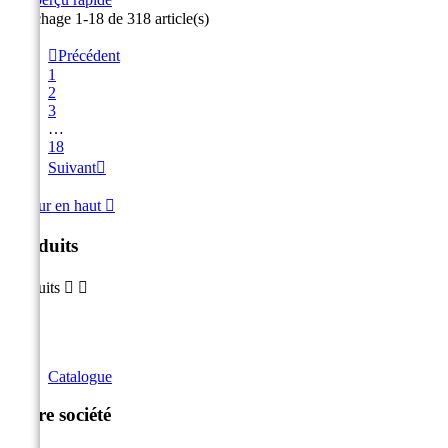
Affichage 1-18 de 318 article(s)

Précédent
1
2
3
…
18
Suivant

Retour en haut

Produits
Produits


Catalogue
Notre société