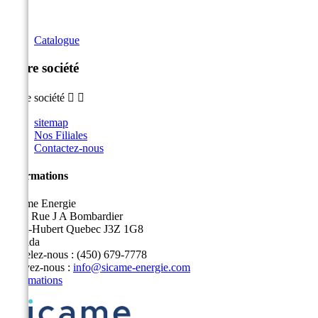
Catalogue
Notre société
Notre société


sitemap
Nos Filiales
Contactez-nous
Informations
Sicame Energie
5400 Rue J A Bombardier
Saint-Hubert Quebec J3Z 1G8
Canada
Appelez-nous :
(450) 679-7778
Écrivez-nous :
info@sicame-energie.com
Informations