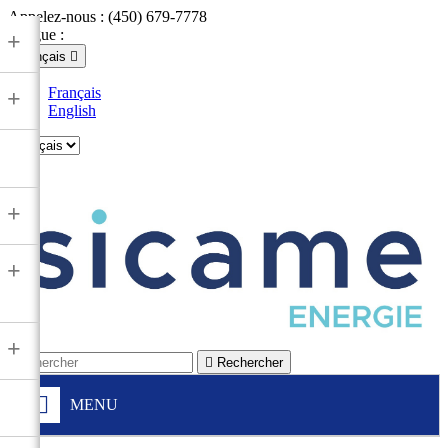
Appelez-nous :
(450) 679-7778
Langue :
+
Français

Français
+
English

+
+
+

Rechercher
MENU