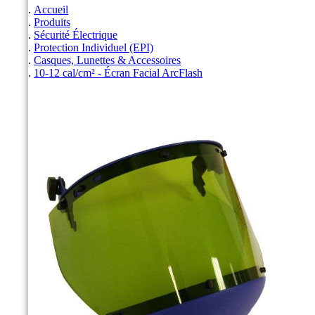
Accueil
Produits
Sécurité Électrique
Protection Individuel (EPI)
Casques, Lunettes & Accessoires
10-12 cal/cm² - Écran Facial ArcFlash