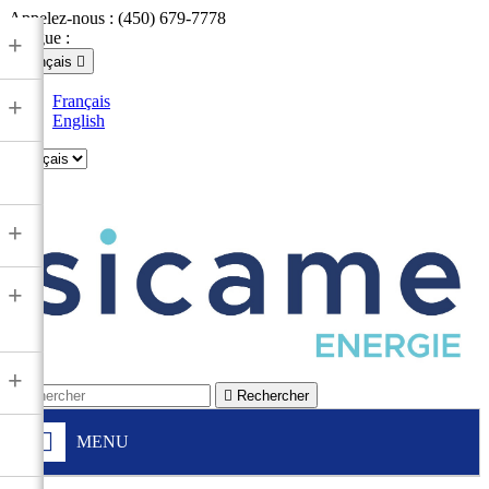
Appelez-nous :
(450) 679-7778
Langue :
+
Français

Français
+
English

+
+
+

Rechercher
MENU