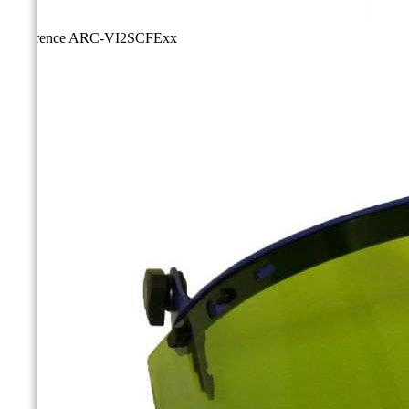
Référence
ARC-VI2SCFExx