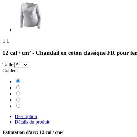


12 cal / cm² - Chandail en coton classique FR pour f
Taille
Couleur
Gris
Orange
Marine
Kaki
Bleu
Description
Détails du produit
Estimation d'arc: 12 cal / cm²