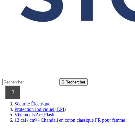

Rechercher
PRODUITS
PRODUITS / CABLES
MARQUES
Sécurité Électrique
Protection Individuel (EPI)
Vêtements Arc Flash
12 cal / cm² - Chandail en coton classique FR pour femme