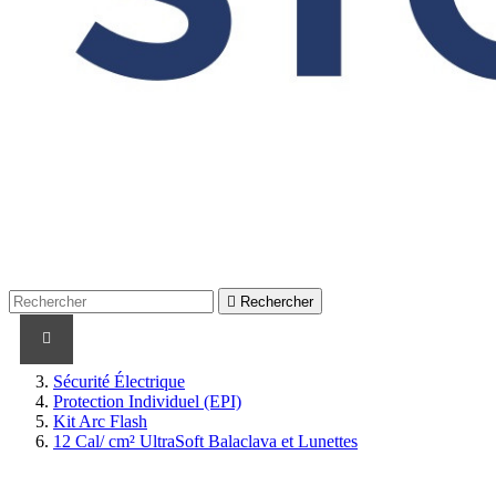

Rechercher
PRODUITS
PRODUITS / CABLES
MARQUES
Sécurité Électrique
Protection Individuel (EPI)
Kit Arc Flash
12 Cal/ cm² UltraSoft Balaclava et Lunettes