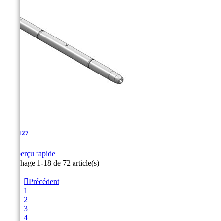
TJA-127

Aperçu rapide
Affichage 1-18 de 72 article(s)

Précédent
1
2
3
4