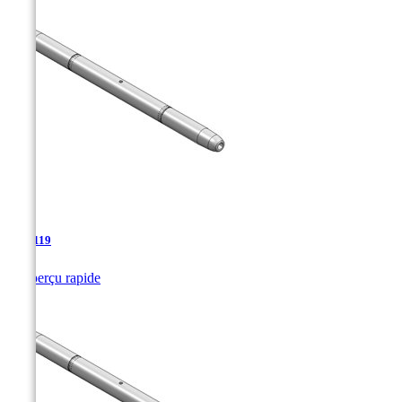
TJA-119

Aperçu rapide