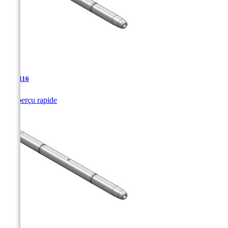
TJA-116

Aperçu rapide