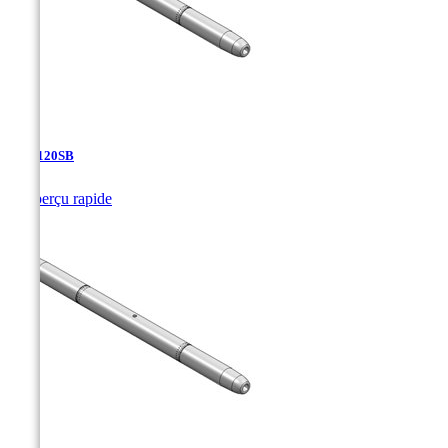
TJA-120SB

Aperçu rapide