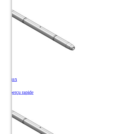
TJA-115

Aperçu rapide