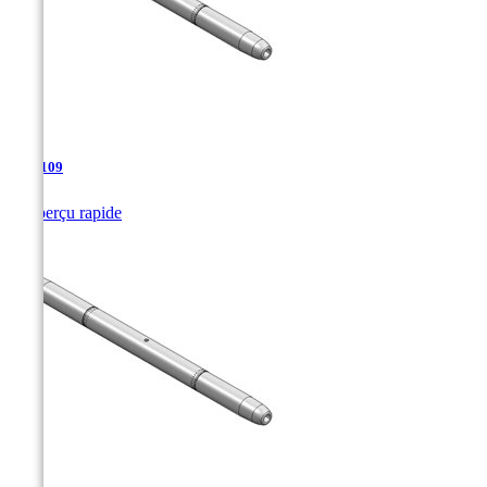
TJA-109

Aperçu rapide