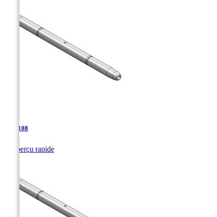
TJA-108

Aperçu rapide