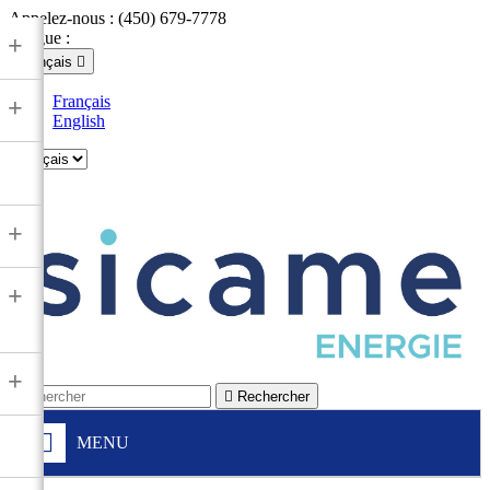
Appelez-nous :
(450) 679-7778
Langue :
+
Français

Français
+
English

+
+
+

Rechercher
MENU