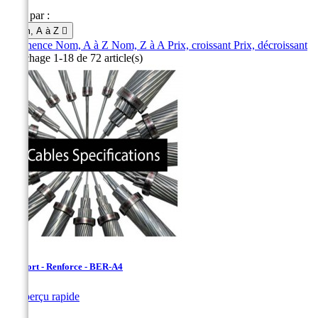
Trier par :
Nom, A à Z

Pertinence
Nom, A à Z
Nom, Z à A
Prix, croissant
Prix, décroissant
Affichage 1-18 de 72 article(s)
Bersfort - Renforce - BER-A4

Aperçu rapide