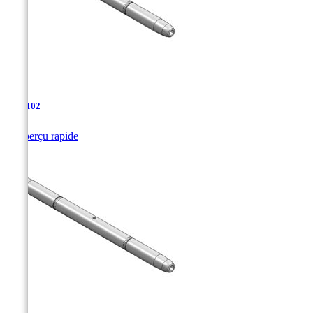
TJA-102

Aperçu rapide