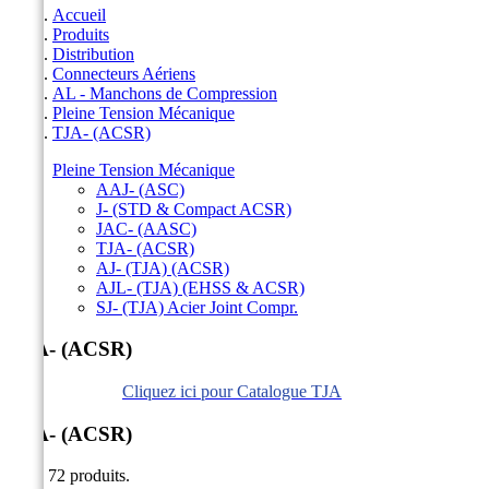
Accueil
Produits
Distribution
Connecteurs Aériens
AL - Manchons de Compression
Pleine Tension Mécanique
TJA- (ACSR)
Pleine Tension Mécanique
AAJ- (ASC)
J- (STD & Compact ACSR)
JAC- (AASC)
TJA- (ACSR)
AJ- (TJA) (ACSR)
AJL- (TJA) (EHSS & ACSR)
SJ- (TJA) Acier Joint Compr.
TJA- (ACSR)
Cliquez ici pour Catalogue TJA
TJA- (ACSR)
Il y a 72 produits.