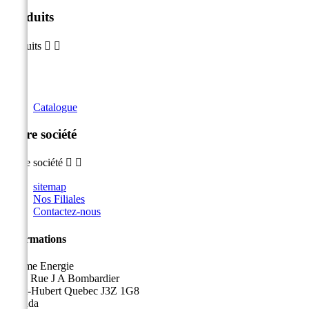
Produits
Produits


Catalogue
Notre société
Notre société


sitemap
Nos Filiales
Contactez-nous
Informations
Sicame Energie
5400 Rue J A Bombardier
Saint-Hubert Quebec J3Z 1G8
Canada