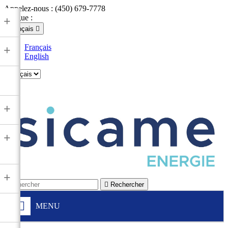
Appelez-nous :
(450) 679-7778
Langue :
+
Français

Français
+
English

+
+
+

Rechercher
MENU