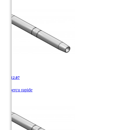
AAJ-12.07

Aperçu rapide