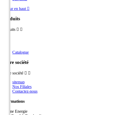
Retour en haut

Produits
Produits


Catalogue
Notre société
Notre société


sitemap
Nos Filiales
Contactez-nous
Informations
Sicame Energie