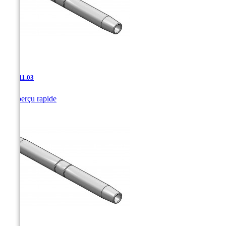
AAJ-11.03

Aperçu rapide