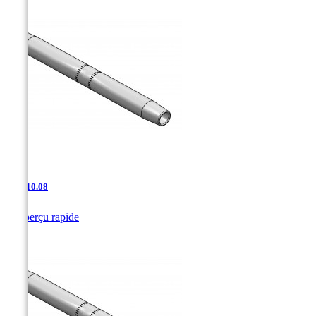
AAJ-10.08

Aperçu rapide