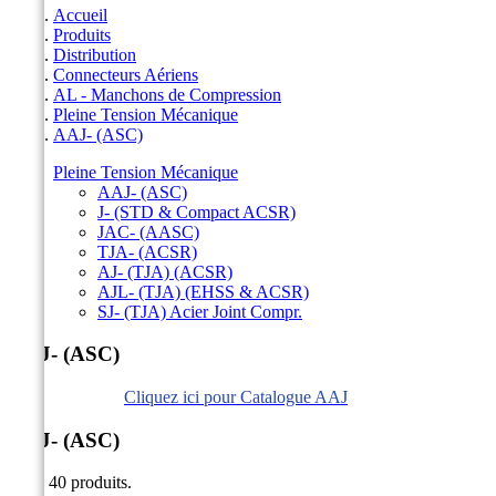
Accueil
Produits
Distribution
Connecteurs Aériens
AL - Manchons de Compression
Pleine Tension Mécanique
AAJ- (ASC)
Pleine Tension Mécanique
AAJ- (ASC)
J- (STD & Compact ACSR)
JAC- (AASC)
TJA- (ACSR)
AJ- (TJA) (ACSR)
AJL- (TJA) (EHSS & ACSR)
SJ- (TJA) Acier Joint Compr.
AAJ- (ASC)
Cliquez ici pour Catalogue AAJ
AAJ- (ASC)
Il y a 40 produits.