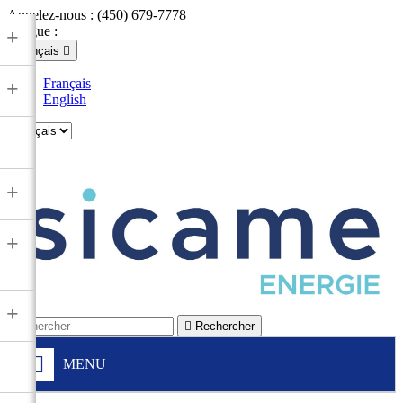
Appelez-nous :
(450) 679-7778
Langue :
+
Français

Français
+
English

+
+
+

Rechercher
MENU