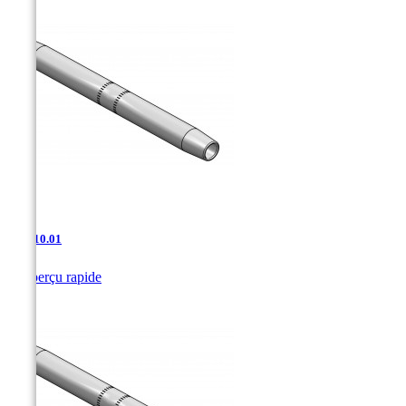
AAJ-10.01

Aperçu rapide