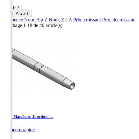
Trier par :
Nom, A à Z

Pertinence
Nom, A à Z
Nom, Z à A
Prix, croissant
Prix, décroissant
Affichage 1-18 de 40 article(s)
AAJ - Manchons Jonction –...

Aperçu rapide