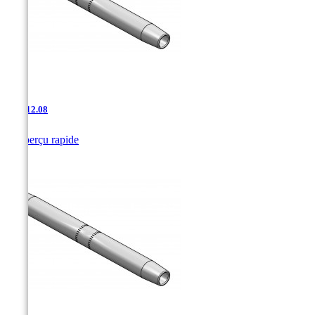
AAJ-12.08

Aperçu rapide