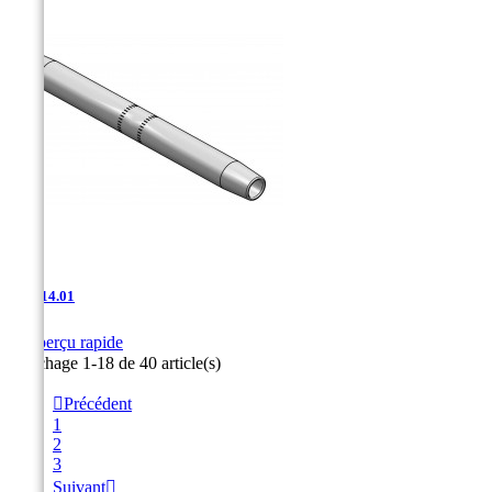
AAJ-14.01

Aperçu rapide
Affichage 1-18 de 40 article(s)

Précédent
1
2
3
Suivant
