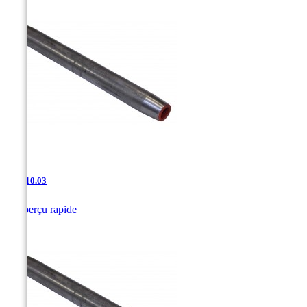
JAC-10.03

Aperçu rapide