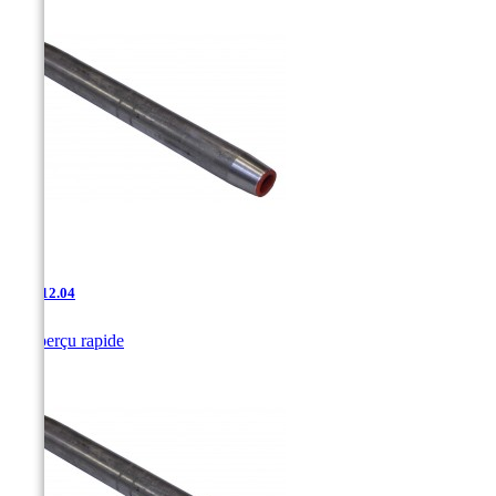
JAC-12.04

Aperçu rapide