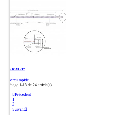
JAC-6.05XL/37

Aperçu rapide
Affichage 1-18 de 24 article(s)

Précédent
1
2
Suivant
