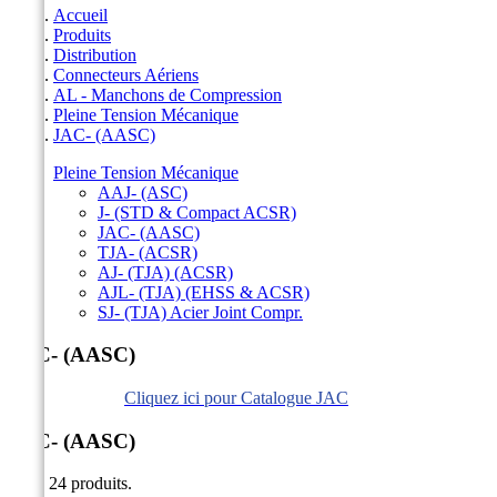
Accueil
Produits
Distribution
Connecteurs Aériens
AL - Manchons de Compression
Pleine Tension Mécanique
JAC- (AASC)
Pleine Tension Mécanique
AAJ- (ASC)
J- (STD & Compact ACSR)
JAC- (AASC)
TJA- (ACSR)
AJ- (TJA) (ACSR)
AJL- (TJA) (EHSS & ACSR)
SJ- (TJA) Acier Joint Compr.
JAC- (AASC)
Cliquez ici pour Catalogue JAC
JAC- (AASC)
Il y a 24 produits.