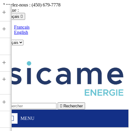
Appelez-nous :
(450) 679-7778
Langue :
+
Français

Français
+
English

+
+
+

Rechercher
MENU