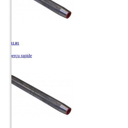
JAC-11.01

Aperçu rapide