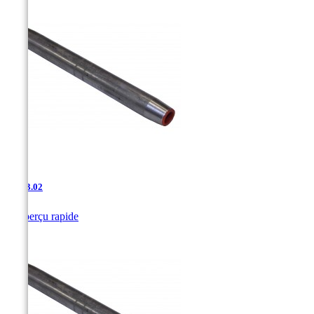
JAC-3.02

Aperçu rapide