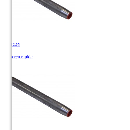
JAC-12.05

Aperçu rapide