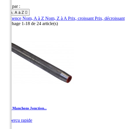
Trier par :
Nom, A à Z

Pertinence
Nom, A à Z
Nom, Z à A
Prix, croissant
Prix, décroissant
Affichage 1-18 de 24 article(s)
JAC - Manchons Jonction...

Aperçu rapide