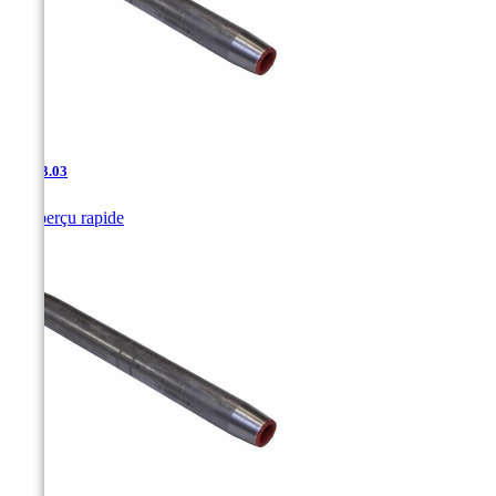
JAC-3.03

Aperçu rapide