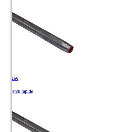
JAC-4.05

Aperçu rapide