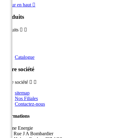
Retour en haut

Produits
Produits


Catalogue
Notre société
Notre société


sitemap
Nos Filiales
Contactez-nous
Informations
Sicame Energie
5400 Rue J A Bombardier