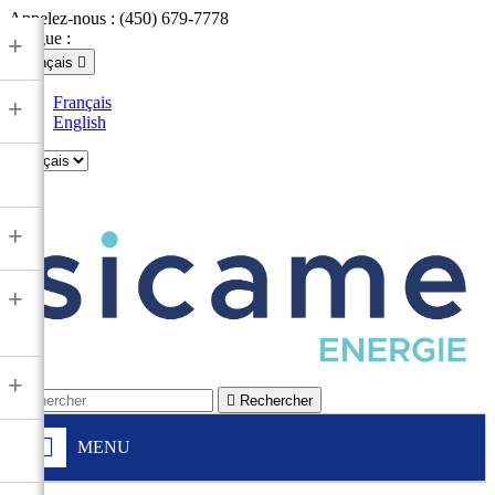
Appelez-nous :
(450) 679-7778
Langue :
+
Français

Français
+
English

+
+
+

Rechercher
MENU