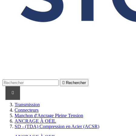

Rechercher
PRODUITS
PRODUITS / CABLES
MARQUES
Transmission
Connecteurs
Manchon d'Ancrage Pleine Tension
ANCRAGE À OEIL
SD - (TDA) Compression en Acier (ACSR)