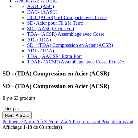
ANCRAGE À OEIL
AAD- (ASC)
DAC- (AASC)
DCJ- (ACSR) 6/1 Compacte avec Cosse
SD- Acier pour Fil à la Terre
SD- (AASC) Extra-Fort
TDA- (ACSR) Assemblage avec Cosse
AD- (TDA)
SD - (TDA) Compression en Acier (ACSR)
ADL- (TDA)
TDA- (AACSR) Extra-Fort
TDAE- (ACSR) Assemblage avec Cosse Écrasée
SD - (TDA) Compression en Acier (ACSR)
SD - (TDA) Compression en Acier (ACSR)
Il y a 63 produits.
Trier par :
Nom, A à Z

Pertinence
Nom, A à Z
Nom, Z à A
Prix, croissant
Prix, décroissant
Affichage 1-18 de 63 article(s)