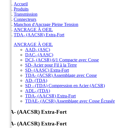
Accueil
Produits
Transmission
Connecteurs
Manchon d'Ancrage Pleine Tension
ANCRAGE À OEIL
TDA- (AACSR) Extra-Fort
ANCRAGE À OEIL
AAD- (ASC)
DAC- (AASC)
DCJ- (ACSR) 6/1 Compacte avec Cosse
SD- Acier pour Fil à la Terre
SD- (AASC) Extra-Fort
TDA- (ACSR) Assemblage avec Cosse
AD- (TDA)
SD - (TDA) Compression en Acier (ACSR)
ADL- (TDA)
TDA- (AACSR) Extra-Fort
TDAE- (ACSR) Assemblage avec Cosse Écrasée
TDA- (AACSR) Extra-Fort
TDA- (AACSR) Extra-Fort