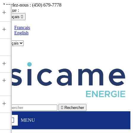
Appelez-nous :
(450) 679-7778
Langue :
+
Français

Français
+
English

+
+
+

Rechercher
MENU