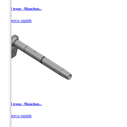
AD - 2 trous - Manchon...

Aperçu rapide
AD - 4 trous - Manchon...

Aperçu rapide