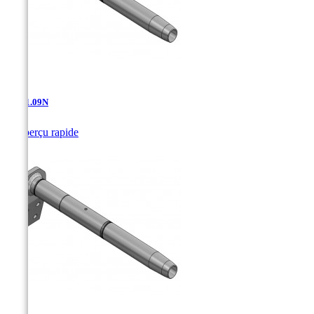
AD-11.09N

Aperçu rapide