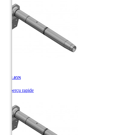
AD-11.05N

Aperçu rapide