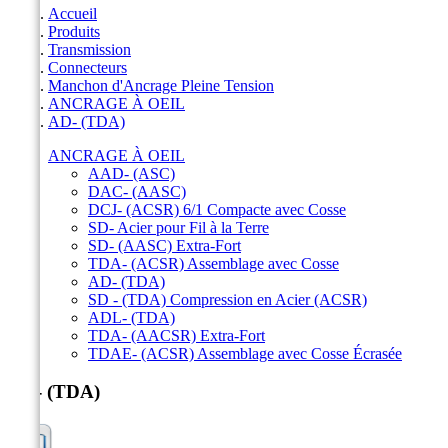
Accueil
Produits
Transmission
Connecteurs
Manchon d'Ancrage Pleine Tension
ANCRAGE À OEIL
AD- (TDA)
ANCRAGE À OEIL
AAD- (ASC)
DAC- (AASC)
DCJ- (ACSR) 6/1 Compacte avec Cosse
SD- Acier pour Fil à la Terre
SD- (AASC) Extra-Fort
TDA- (ACSR) Assemblage avec Cosse
AD- (TDA)
SD - (TDA) Compression en Acier (ACSR)
ADL- (TDA)
TDA- (AACSR) Extra-Fort
TDAE- (ACSR) Assemblage avec Cosse Écrasée
AD- (TDA)