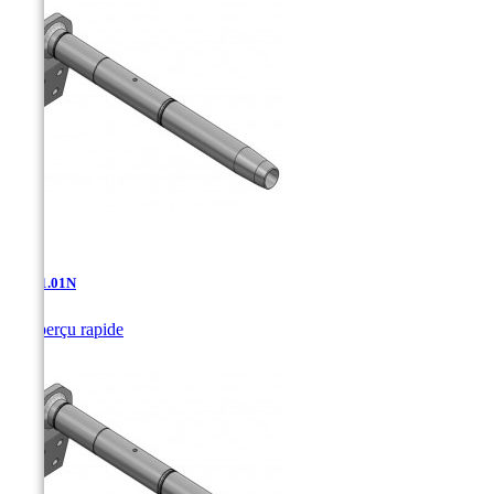
AD-11.01N

Aperçu rapide