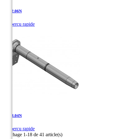
AD-12.06N

Aperçu rapide
AD-13.04N

Aperçu rapide
Affichage 1-18 de 41 article(s)