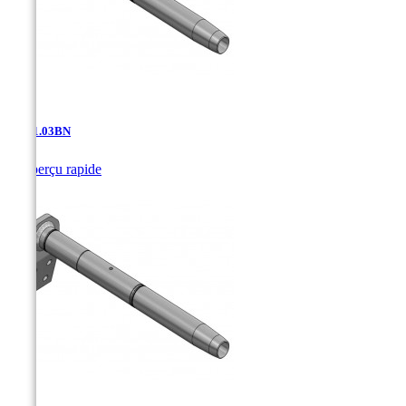
AD-11.03BN

Aperçu rapide