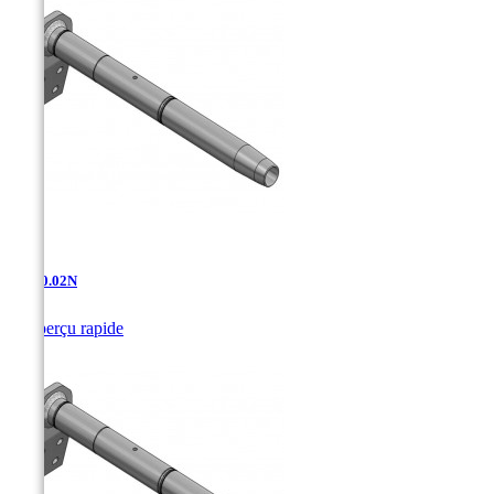
AD-10.02N

Aperçu rapide