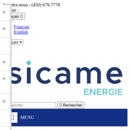
Appelez-nous :
(450) 679-7778
Langue :
+
Français

Français
+
English

+
+
+

Rechercher
MENU