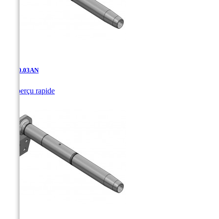
AD-10.03AN

Aperçu rapide