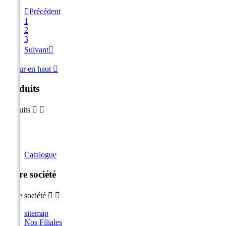

Précédent
1
2
3
Suivant

Retour en haut

Produits
Produits


Catalogue
Notre société
Notre société


sitemap
Nos Filiales