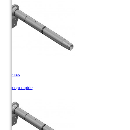
AD-12.04N

Aperçu rapide