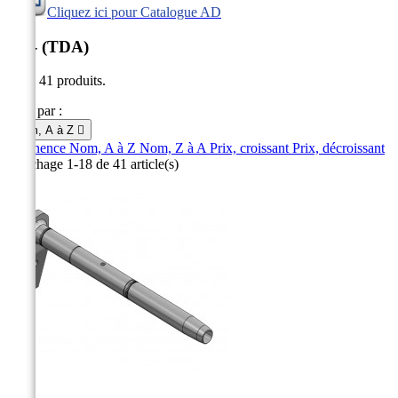
Cliquez ici pour Catalogue AD
AD- (TDA)
Il y a 41 produits.
Trier par :
Nom, A à Z

Pertinence
Nom, A à Z
Nom, Z à A
Prix, croissant
Prix, décroissant
Affichage 1-18 de 41 article(s)