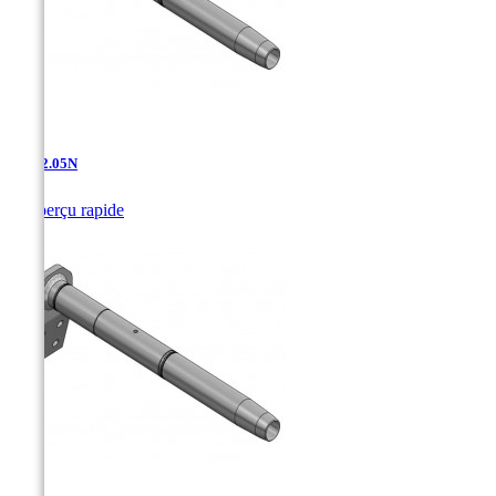
AD-12.05N

Aperçu rapide