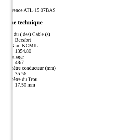
Référence
ATL-15.07BAS
Fiche technique
Nom du ( des) Cable (s)
Bersfort
AWG ou KCMIL
1354.80
Toronnage
48/7
Diamètre conducteur (mm)
35.56
Diamètre du Trou
17.50 mm