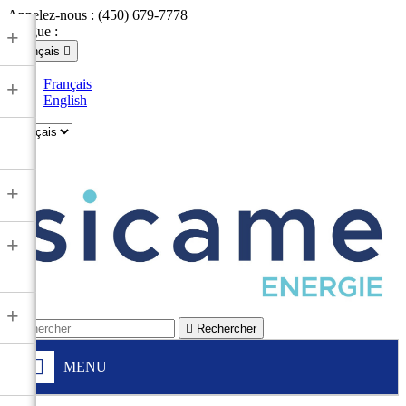
Appelez-nous :
(450) 679-7778
Langue :
+
Français

Français
+
English

+
+
+

Rechercher
MENU