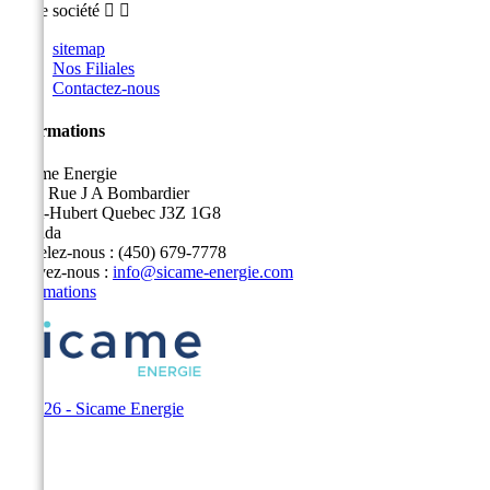
Notre société


sitemap
Nos Filiales
Contactez-nous
Informations
Sicame Energie
5400 Rue J A Bombardier
Saint-Hubert Quebec J3Z 1G8
Canada
Appelez-nous :
(450) 679-7778
Écrivez-nous :
info@sicame-energie.com
Informations
© 2026 - Sicame Energie