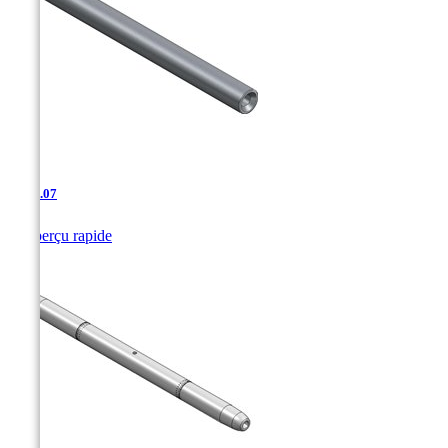
SJ-10.07

Aperçu rapide