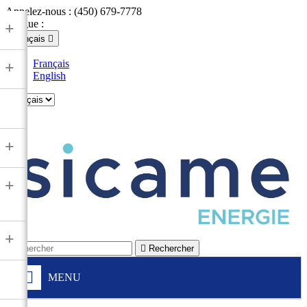
Appelez-nous :
(450) 679-7778
Langue :
+
Français

Français
+
English

+
+
+

Rechercher
MENU