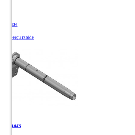
TJA-136

Aperçu rapide
AD-10.04N