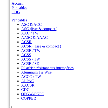
Accueil
Par cables
CDG
Par cables
ASC & ACC
ASC (lisse & compact )
AAC / TW
AASC & AAAC
ACSR
ACSR ( lisse & compact )
ACSR / TW
ACSS
ACSS / TW
ACSR / SD
Fil aérien résistant aux intempéries
Aluminum Tie Wire
ACCC / TW
ALPAC
AACSR
CDG
OPGW-CGFO
COPPER
CDG