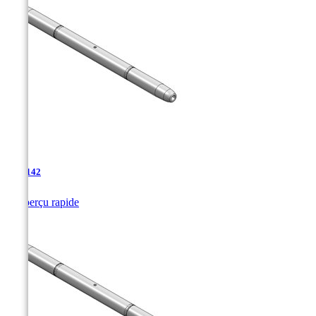
TJA-142

Aperçu rapide