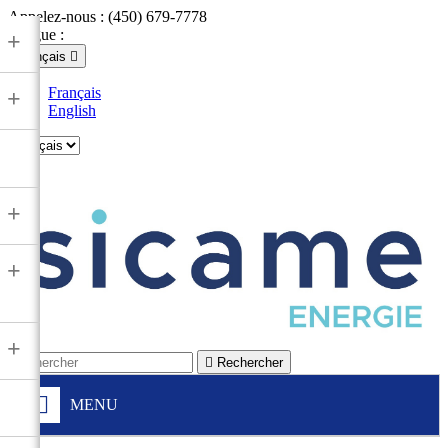
Appelez-nous :
(450) 679-7778
Langue :
+
Français

Français
+
English

+
+
+

Rechercher
MENU