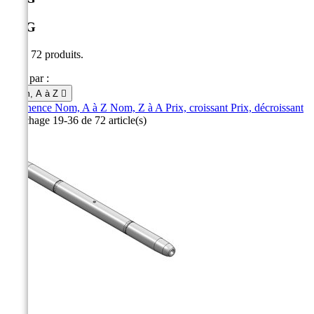
CDG
Il y a 72 produits.
Trier par :
Nom, A à Z

Pertinence
Nom, A à Z
Nom, Z à A
Prix, croissant
Prix, décroissant
Affichage 19-36 de 72 article(s)