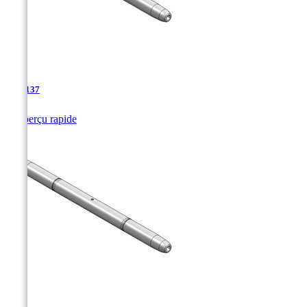
TJA-137

Aperçu rapide