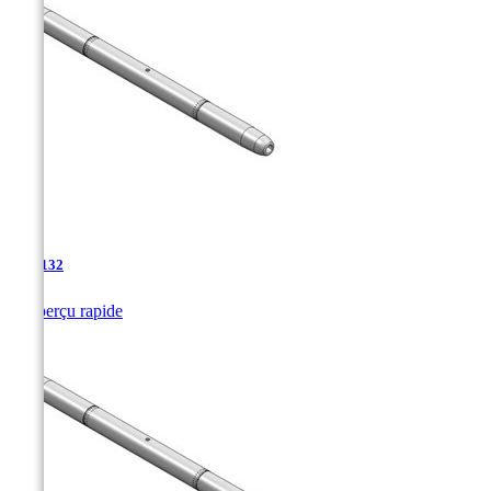
TJA-132

Aperçu rapide