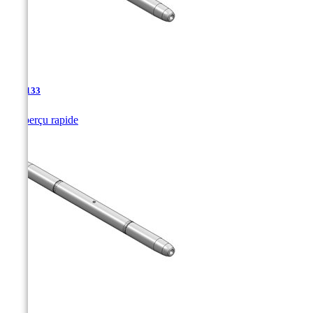
TJA-133

Aperçu rapide