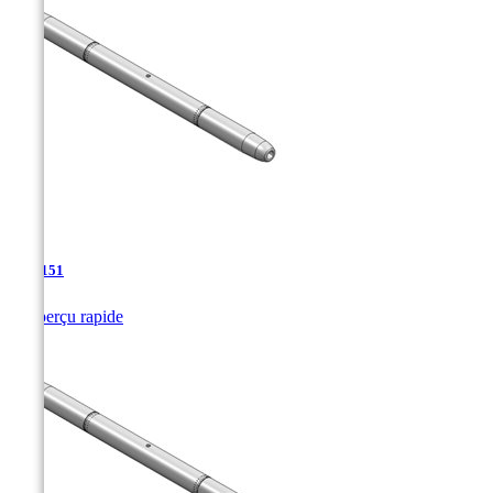
TJA-151

Aperçu rapide