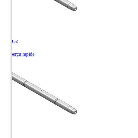
TJA-152

Aperçu rapide