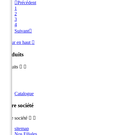

Précédent
1
2
3
4
Suivant

Retour en haut

Produits
Produits


Catalogue
Notre société
Notre société


sitemap
Nos Filiales