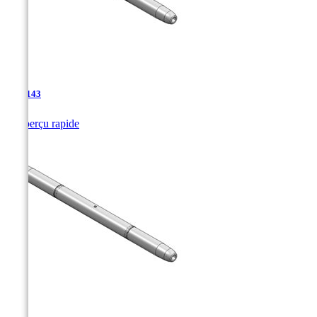
TJA-143

Aperçu rapide