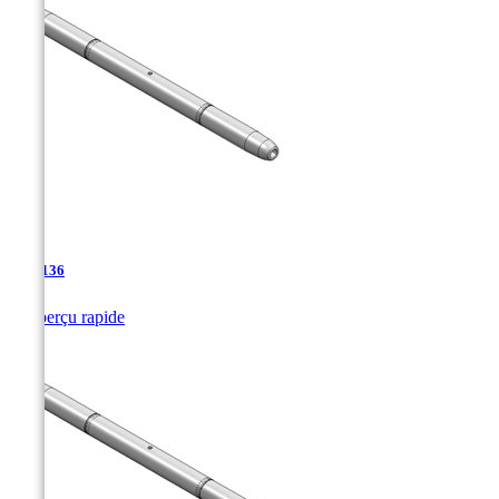
TJA-136

Aperçu rapide