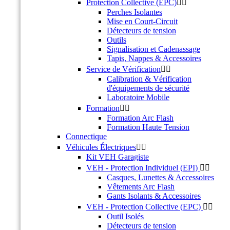
Protection Collective (EPC)


Perches Isolantes
Mise en Court-Circuit
Détecteurs de tension
Outils
Signalisation et Cadenassage
Tapis, Nappes & Accessoires
Service de Vérification


Calibration & Vérification
d'équipements de sécurité
Laboratoire Mobile
Formation


Formation Arc Flash
Formation Haute Tension
Connectique
Véhicules Électriques


Kit VEH Garagiste
VEH - Protection Individuel (EPI)


Casques, Lunettes & Accessoires
Vêtements Arc Flash
Gants Isolants & Accessoires
VEH - Protection Collective (EPC)


Outil Isolés
Détecteurs de tension