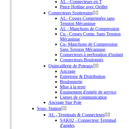
AL - Connecteurs en T
Pince Hotline avec Oeillet
Connecteurs Souterrains


AL- Cosses Comprimées sans
Tension Mécanique
AL - Manchons de Compression
Cu - Cosses Comp. Sans Tension
Mécanique
Cu- Manchons de Compression
Sans Tension Mécanique
Connecteurs à perforation d'isolant
Connecteurs Boulonnés
Quincaillerie de Poteaux


Ancrage
Entretoise & Distribution
Boulonnerie
Mise à la terre
Équipement d'entrée de service
Lignes de communication
Ancrage Star Pole
Sous- Station


AL - Terminals & Connecteurs


SAK02 - Connecteur Terminal
d'angles