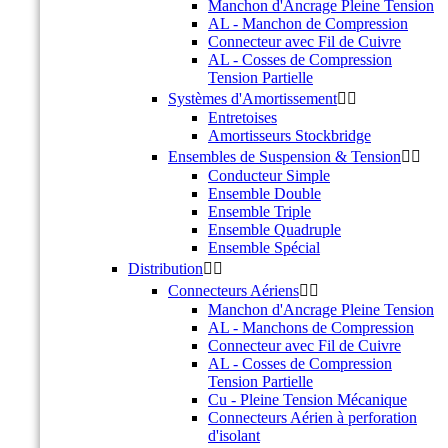
Manchon d'Ancrage Pleine Tension
AL - Manchon de Compression
Connecteur avec Fil de Cuivre
AL - Cosses de Compression
Tension Partielle
Systèmes d'Amortissement


Entretoises
Amortisseurs Stockbridge
Ensembles de Suspension & Tension


Conducteur Simple
Ensemble Double
Ensemble Triple
Ensemble Quadruple
Ensemble Spécial
Distribution


Connecteurs Aériens


Manchon d'Ancrage Pleine Tension
AL - Manchons de Compression
Connecteur avec Fil de Cuivre
AL - Cosses de Compression
Tension Partielle
Cu - Pleine Tension Mécanique
Connecteurs Aérien à perforation
d'isolant