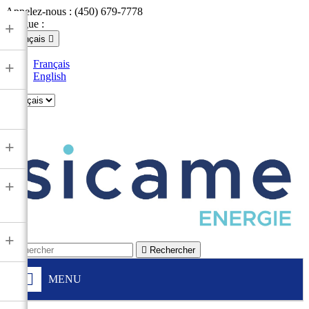
Appelez-nous :
(450) 679-7778
Langue :
+
Français

Français
+
English

+
+
+

Rechercher
MENU