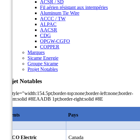
ACSR / SD
Fil aérien résistant aux intempéries
Aluminum Tie Wire
ACCC / TW
ALPAC
AACSR
CDG
OPGW-CGFO
COPPER
Marques
Sicame Energie
Groupe Sicame
Projet Notables
Projet Notables
<td style="width:154.5pt;border-top:none;border-left:none;border-
bottom:solid #8EAADB 1pt;border-right:solid #8E
Clients
Pays
ATCO Electric
Canada