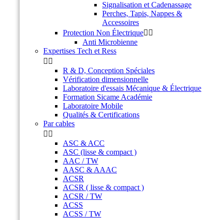
Signalisation et Cadenassage
Perches, Tapis, Nappes &
Accessoires
Protection Non Électrique


Anti Microbienne
Expertises Tech et Ress


R & D, Conception Spéciales
Vérification dimensionnelle
Laboratoire d'essais Mécanique & Électrique
Formation Sicame Académie
Laboratoire Mobile
Qualités & Certifications
Par cables


ASC & ACC
ASC (lisse & compact )
AAC / TW
AASC & AAAC
ACSR
ACSR ( lisse & compact )
ACSR / TW
ACSS
ACSS / TW