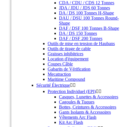
CDA / CDU / CDS 12 Tonnes
JDA / JDU / JDS 60 Tonnes
DA / DS 100 Tonnes H-Shape
DAU / DSU 100 Tonnes Round-
Shape
DAF / DSF 100 Tonnes B-Shape
DA / DS 150 Tonnes
DAF / DSF 200 Tonnes
Outils de mise en tension de Haubans
Outils de tirage de cable
Graisses inhibitrices
Location d'équipement
Coupes Câble
Gabarits de Vérification
Mecatraction
Maritime Compound
Sécurité Électrique


Protection Individuel (EPI)


Casques, Lunettes & Accessoires
Cagoules & Tuques
Bottes, Ceintures & Accessoires
Gants Isolants & Accessoires
Vêtements Arc Flash
Kit Arc Flash