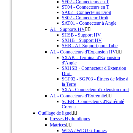
SF02 - Connecteurs en T
ST04 - Connecteurs en T
SA02 - Connecteurs Droit
SS02 - Connecteur Droit
SAT01 - Connecteur à Angle
AL - Supports HV


SHSB - Support HV
SXHB - Support HV
SHB - AL Support pour Tube
AL - Connecteurs d'Expansion HV


SXAK - Terminal d'Expansion
d'Angle
SXHSB - Connecteur d'Extension
Droit
SGP02 - SGP03 - Étriers de Mise à
la Terre
SXA - Connecteur d'extension droit
AL - Connecteurs d'Extrémité


SCBB - Connecteurs d'Extrémité
Corona
Outillage de ligne


Presses Hydrauliques
Matrices


WDA / WDU 6 Tonnes