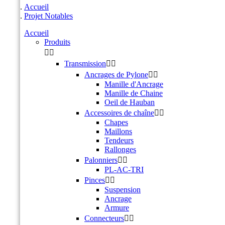
Accueil
Projet Notables
Accueil
Produits


Transmission


Ancrages de Pylone


Manille d'Ancrage
Manille de Chaine
Oeil de Hauban
Accessoires de chaîne


Chapes
Maillons
Tendeurs
Rallonges
Palonniers


PL-AC-TRI
Pinces


Suspension
Ancrage
Armure
Connecteurs

